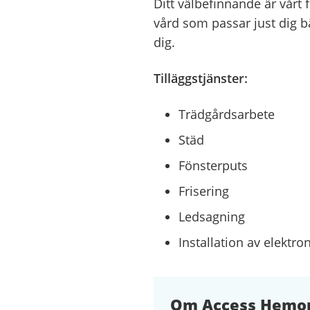
Ditt välbefinnande är vårt 
vård som passar just dig bä
dig.
Tilläggstjänster:
Trädgårdsarbete
Städ
Fönsterputs
Frisering
Ledsagning
Installation av elektr
Om Access Hemo