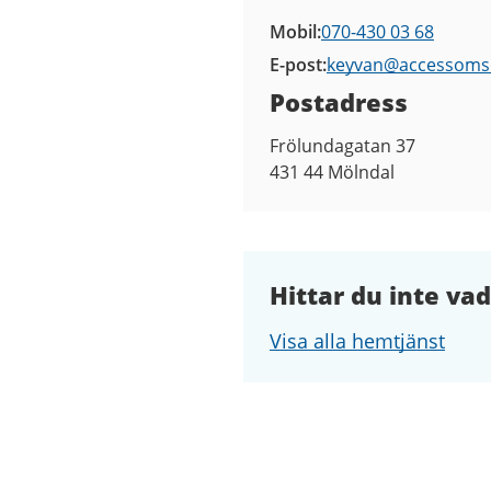
Mobil
070-430 03 68
E-post
keyvan@
accessoms
Postadress
Frölundagatan 37
431 44
Mölndal
Hittar du inte vad
Visa alla hemtjänst