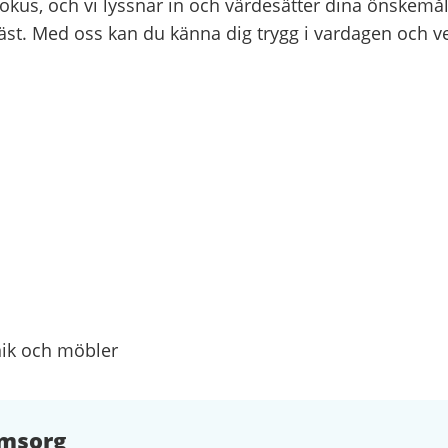
fokus, och vi lyssnar in och värdesätter dina önskemål
st. Med oss kan du känna dig trygg i vardagen och veta
onik och möbler
msorg