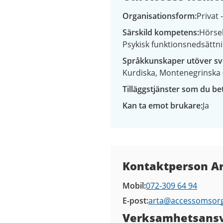
Organisationsform
Privat 
Särskild kompetens
Hörse
Psykisk funktionsnedsättn
Språkkunskaper utöver s
Kurdiska
Montenegrinska 
Tilläggstjänster som du bet
Kan ta emot brukare
Ja
Kontaktuppgifter
Kontaktperson A
Mobil
072-309 64 94
E-post
arta@
accessomsorg
Verksamhetsansv