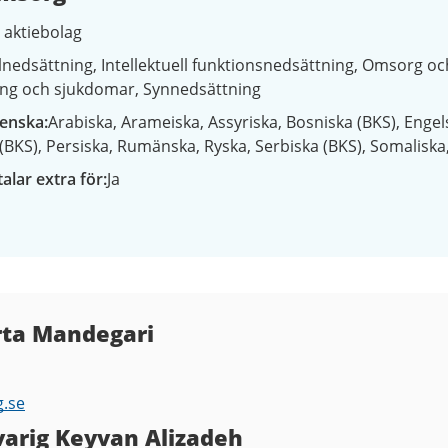
- aktiebolag
lnedsättning
Intellektuell funktionsnedsättning
Omsorg oc
ing och sjukdomar
Synnedsättning
venska
Arabiska
Arameiska
Assyriska
Bosniska (BKS)
Engel
(BKS)
Persiska
Rumänska
Ryska
Serbiska (BKS)
Somaliska
alar extra för
Ja
rta Mandegari
.se
arig Keyvan Alizadeh