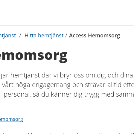
tjänst
/
Hitta hemtjänst
/
Access Hemomsorg
emomsorg
ljär hemtjänst där vi bryr oss om dig och dina
r vårt höga engagemang och strävar alltid eft
t i personal, så du känner dig trygg med sam
 Hemomsorg