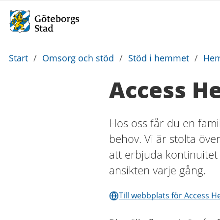
Du
Start
/
Omsorg och stöd
/
Stöd i hemmet
/
Hem
är
Access H
här:
Hos oss får du en fami
behov. Vi är stolta öve
att erbjuda kontinuite
ansikten varje gång.
Till webbplats för Access