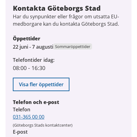
Kontakta Göteborgs Stad
Har du synpunkter eller frågor om utsatta EU-
medborgare kan du kontakta Göteborgs Stad.
Öppettider
22
22 juni - 7 augusti
Sommaröppettider
juni
Telefontider idag
2026
08:00
-
16:30
till
7
augusti
Visa fler öppettider
2026
Telefon och e-post
Telefon
031-365 00 00
(Göteborgs Stads kontaktcenter)
E-post