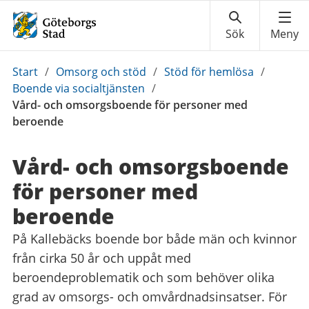
Du
Start
/
Omsorg och stöd
/
Stöd för hemlösa
/
är
Boende via socialtjänsten
/
här:
Vård- och omsorgsboende för personer med
beroende
Vård- och omsorgsboende
för personer med
beroende
På Kallebäcks boende bor både män och kvinnor
från cirka 50 år och uppåt med
beroendeproblematik och som behöver olika
grad av omsorgs- och omvårdnadsinsatser. För