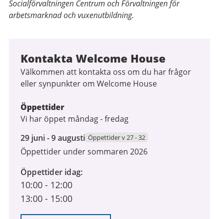
Socialförvaltningen Centrum och Förvaltningen för
arbetsmarknad och vuxenutbildning.
Kontakta Welcome House
Välkommen att kontakta oss om du har frågor
eller synpunkter om Welcome House
Öppettider
Vi har öppet måndag - fredag
29
29 juni - 9 augusti
Öppettider v 27 - 32
juni
Öppettider under sommaren 2026
2026
till
Öppettider idag
9
10:00
-
12:00
augusti
13:00
-
15:00
2026