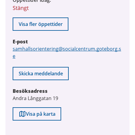
Öppettider idag
Stängt
Visa fler öppettider
E-post
E-
samhallsorientering@socialcentrum.goteborg.s
post
e
Skicka meddelande
Besöksadress
Andra Långgatan 19
Visa på karta