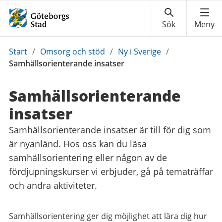
Du
Start
/
Omsorg och stöd
/
Ny i Sverige
/
är
Samhällsorienterande insatser
här:
Samhälls­orienterande
insatser
Samhällsorienterande insatser är till för dig som
är nyanländ. Hos oss kan du läsa
samhällsorientering eller någon av de
fördjupningskurser vi erbjuder, gå på tematräffar
och andra aktiviteter.
Samhällsorientering ger dig möjlighet att lära dig hur