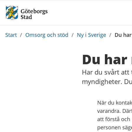
Du
Start
/
Omsorg och stöd
/
Ny i Sverige
/
Du har 
är
här:
Du har r
Har du svårt att 
myndigheter. Du 
När du kontakt
varandra. Därf
att förstå och
personen säge