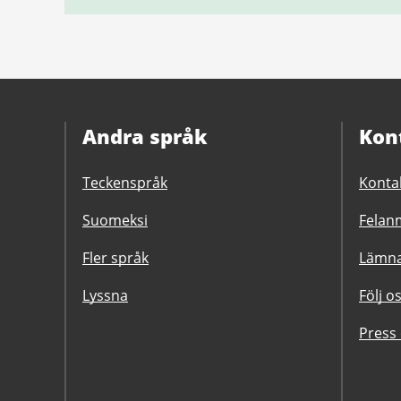
Andra språk
Kon
Teckenspråk
Konta
Suomeksi
Felanm
Fler språk
Lämna
Lyssna
Följ o
Press