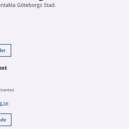
ontakta Göteborgs Stad.
der
ost
tcenter)
g.se
nde