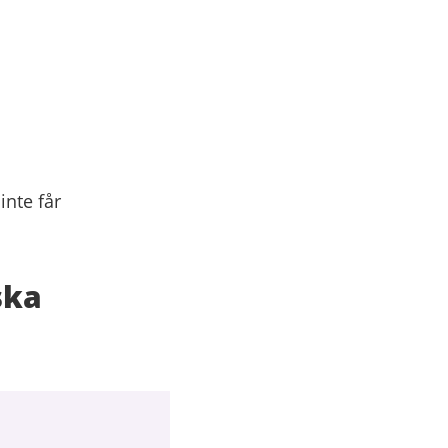
inte får
ska