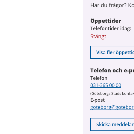
Har du frågor? K
Öppettider
Telefontider idag
Stängt
Visa fler öppetti
Telefon och e-p
Telefon
031-365 00 00
(Göteborgs Stads kontak
E-post
goteborg@gotebor
Skicka meddela