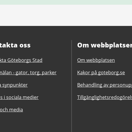
takta oss
Om webbplatse
kta Göteborgs Stad
Om webbplatsen
älan - gator, torg, parker
Kakor på goteborg.se
 synpunkter
Behandling av personupp
ss i sociala medier
Tillgänglighetsredogörel
 och media