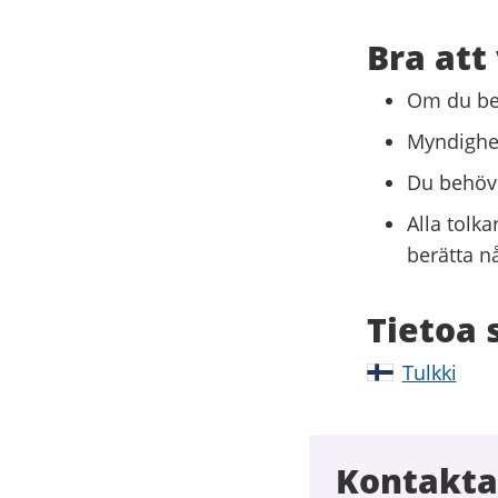
Bra att
Om du beh
Myndighet
Du behöve
Alla tolka
berätta n
Tietoa 
Tulkki
Kontakta