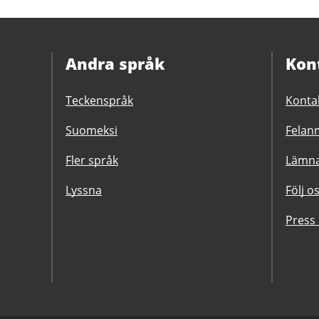
Andra språk
Kon
Teckenspråk
Konta
Suomeksi
Felanm
Fler språk
Lämna
Lyssna
Följ o
Press