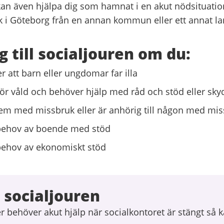
kan även hjälpa dig som hamnat i en akut nödsituatio
sök i Göteborg från en annan kommun eller ett annat la
g till socialjouren om du:
r att barn eller ungdomar far illa
 för våld och behöver hjälp med råd och stöd eller sk
em med missbruk eller är anhörig till någon med mi
 behov av boende med stöd
 behov av ekonomiskt stöd
 socialjouren
er behöver akut hjälp när socialkontoret är stängt så 