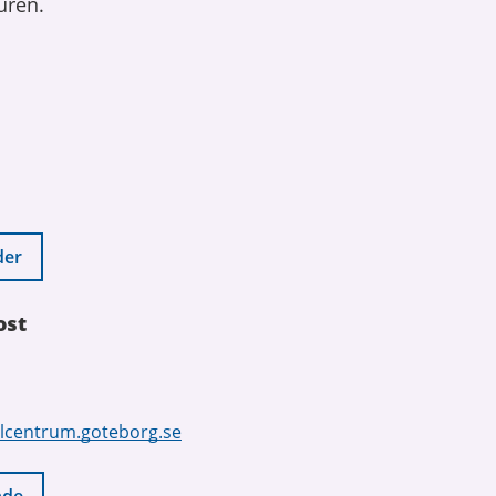
uren.
der
ost
alcentrum.goteborg.se