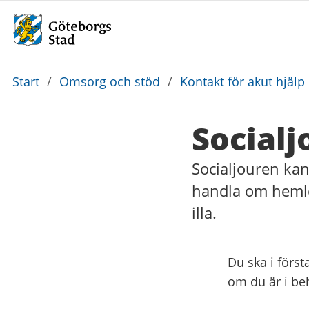
Du
Start
/
Omsorg och stöd
/
Kontakt för akut hjälp
är
här:
Socialj
Socialjouren kan
handla om hemlös
illa.
Du ska i först
om du är i beh