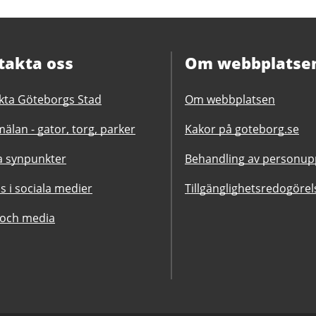
takta oss
Om webbplatse
kta Göteborgs Stad
Om webbplatsen
älan - gator, torg, parker
Kakor på goteborg.se
 synpunkter
Behandling av personupp
ss i sociala medier
Tillgänglighetsredogörel
 och media