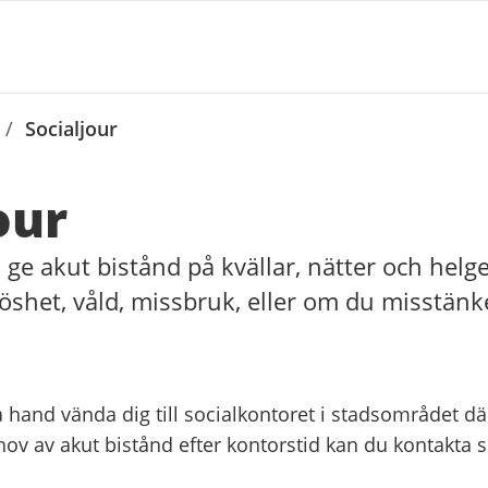
/
Socialjour
our
 ge akut bistånd på kvällar, nätter och helg
het, våld, missbruk, eller om du misstänke
a hand vända dig till socialkontoret i stadsområdet d
ov av akut bistånd efter kontorstid kan du kontakta s