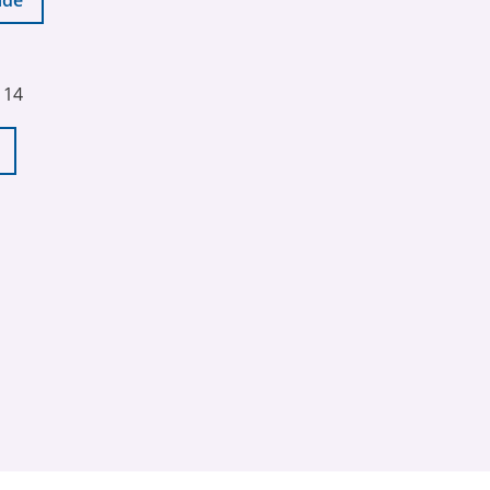
nde
 14