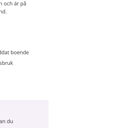
n och är på
nd.
yddat boende
ssbruk
kan du