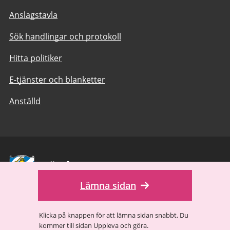
Anslagstavla
Sök handlingar och protokoll
Hitta politiker
E-tjänster och blanketter
Anställd
Avsändare:
Göteborgs
Lämna sidan
Stad
goteborg.se
är Göteborgs Stads officiella webbplats.
Klicka på knappen för att lämna sidan snabbt. Du
Göteborgs Stads kontaktcenter:
kommer till sidan Uppleva och göra.