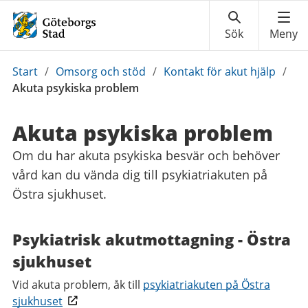
Du
Start
/
Omsorg och stöd
/
Kontakt för akut hjälp
/
är
Akuta psykiska problem
här:
Akuta psykiska problem
Om du har akuta psykiska besvär och behöver
vård kan du vända dig till psykiatriakuten på
Östra sjukhuset.
Psykiatrisk akutmottagning - Östra
sjukhuset
Vid akuta problem, åk till
psykiatriakuten på Östra
sjukhuset