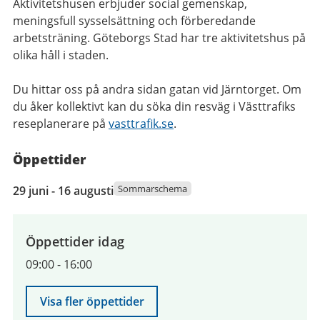
Aktivitetshusen erbjuder social gemenskap,
meningsfull sysselsättning och förberedande
arbetsträning. Göteborgs Stad har tre aktivitetshus på
olika håll i staden.
Du hittar oss på andra sidan gatan vid Järntorget. Om
du åker kollektivt kan du söka din resväg i Västtrafiks
reseplanerare på
vasttrafik.se
.
Öppettider
29
Sommarschema
29 juni - 16 augusti
juni
2026
till
Öppettider idag
16
09:00
-
16:00
augusti
2026
Visa fler öppettider