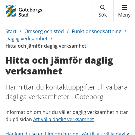
Du
Start
/
Omsorg och stöd
/
Funktionsnedsättning
/
är
Daglig verksamhet
/
här:
Hitta och jämför daglig verksamhet
Hitta och jämför daglig
verksamhet
Här hittar du kontaktuppgifter till valbara
dagliga verksamheter i Göteborg.
Information om hur du väljer daglig verksamhet hittar
du på sidan
Att välja daglig verksamhet
Här kan du se en film om hur det går till att välja daglig