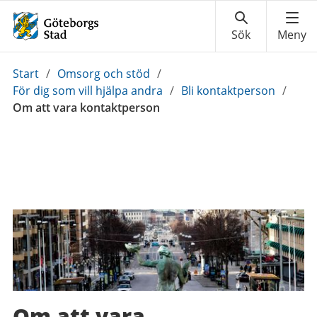
Du
Start
/
Omsorg och stöd
/
är
För dig som vill hjälpa andra
/
Bli kontaktperson
/
här:
Om att vara kontaktperson
Om att vara