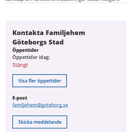
Kontakta Familjehem
Göteborgs Stad
Öppettider
Öppettider idag
Stängt
Visa fler öppettider
E-post
E-
familjehem@goteborg.se
post
Skicka meddelande