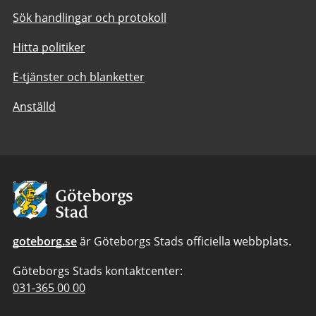
Sök handlingar och protokoll
Hitta politiker
E-tjänster och blanketter
Anställd
Avsändare:
Göteborgs
Stad
goteborg.se
är Göteborgs Stads officiella webbplats.
Göteborgs Stads kontaktcenter:
Telefonnummer
031-365 00 00
till