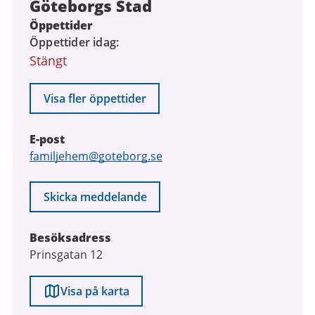
Göteborgs Stad
Öppettider
Öppettider idag
Stängt
Visa fler öppettider
E-post
E-
familjehem@goteborg.se
post
Skicka meddelande
Besöksadress
Prinsgatan 12
Visa på karta