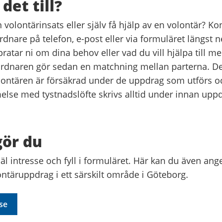
det till?
n volontärinsats eller själv få hjälp av en volontär? Ko
nare på telefon, e-post eller via formuläret längst n
atar ni om dina behov eller vad du vill hjälpa till me
dnaren gör sedan en matchning mellan parterna. De
volontären är försäkrad under de uppdrag som utförs o
se med tystnadslöfte skrivs alltid under innan upp
gör du
l intresse och fyll i formuläret. Här kan du även ange
ontäruppdrag i ett särskilt område i Göteborg.
se