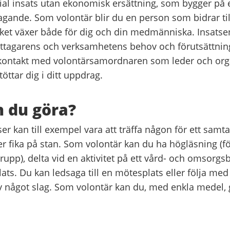
ial insats utan ekonomisk ersättning, som bygger på 
gande. Som volontär blir du en person som bidrar till
rket växer både för dig och din medmänniska. Insats
ottagarens och verksamhetens behov och förutsättnin
kontakt med volontärsamordnaren som leder och org
töttar dig i ditt uppdrag.
 du göra?
er kan till exempel vara att träffa någon för ett samta
r fika på stan. Som volontär kan du ha högläsning (fö
rupp), delta vid en aktivitet på ett vård- och omsorgs
ts. Du kan ledsaga till en mötesplats eller följa med 
något slag. Som volontär kan du, med enkla medel, g