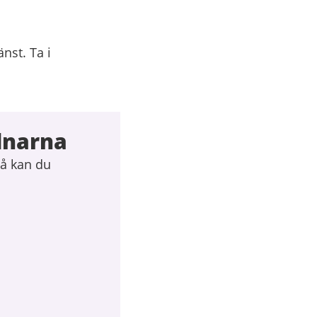
nst. Ta i
dnarna
så kan du