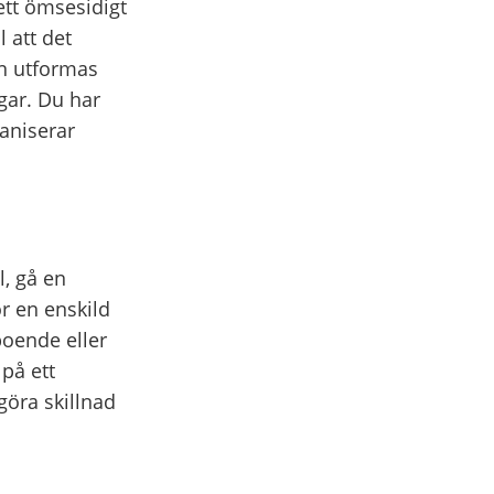
ett ömsesidigt
 att det
en utformas
gar. Du har
aniserar
l, gå en
r en enskild
boende eller
på ett
öra skillnad