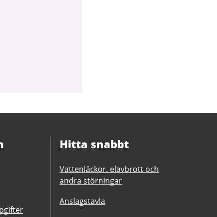
n
Hitta snabbt
Vattenläckor, elavbrott och
andra störningar
Anslagstavla
gifter