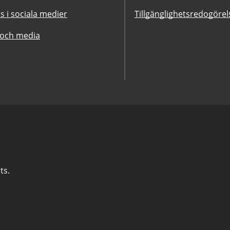
ss i sociala medier
Tillgänglighetsredogörel
 och media
ts.