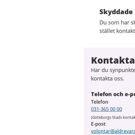
Skyddade 
Du som har sk
stället konta
Kontakta 
Har du synpunkter
kontakta oss.
Telefon och e-p
Telefon
031-365 00 00
(Göteborgs Stads kontak
E-post
volontar@aldrevar