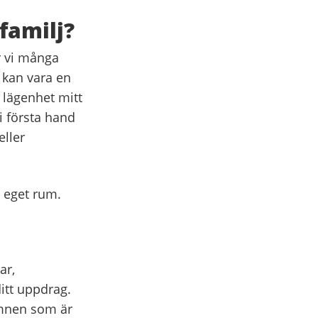
familj?
r vi många
j kan vara en
 lägenhet mitt
 i första hand
eller
t eget rum.
ar,
itt uppdrag.
ämnen som är