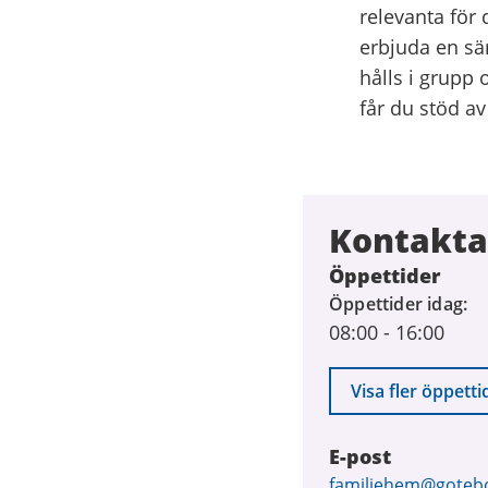
relevanta för
erbjuda en sär
hålls i grupp 
får du stöd av
Kontakta
Öppettider
Öppettider idag
08:00
-
16:00
Visa fler öppetti
E-post
E-
familjehem@goteb