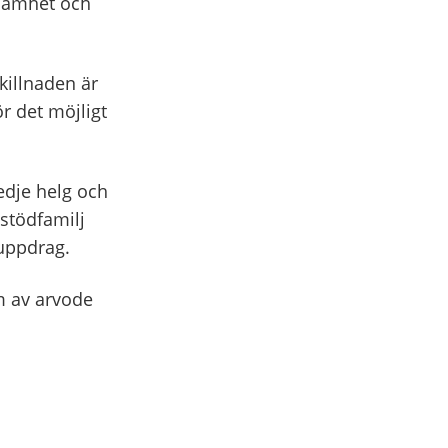
ksamhet och
killnaden är
r det möjligt
redje helg och
stödfamilj
 uppdrag.
rm av arvode