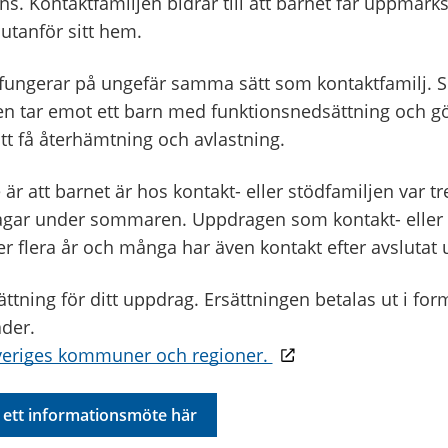
ns. Kontaktfamiljen bidrar till att barnet får uppmär
 utanför sitt hem.
 fungerar på ungefär samma sätt som kontaktfamilj. S
jen tar emot ett barn med funktionsnedsättning och gö
tt få återhämtning och avlastning.
 är att barnet är hos kontakt- eller stödfamiljen var t
agar under sommaren. Uppdragen som kontakt- eller 
r flera år och många har även kontakt efter avslutat
rsättning för ditt uppdrag. Ersättningen betalas ut i fo
der.
veriges kommuner och regioner.
l ett informationsmöte här