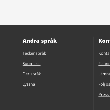
Andra språk
Kon
Teckenspråk
Konta
Suomeksi
Felanm
Fler språk
Lämna
Lyssna
Följ o
Press