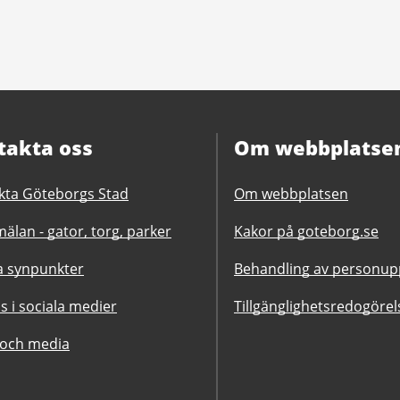
takta oss
Om webbplatse
kta Göteborgs Stad
Om webbplatsen
älan - gator, torg, parker
Kakor på goteborg.se
 synpunkter
Behandling av personupp
ss i sociala medier
Tillgänglighetsredogörel
 och media