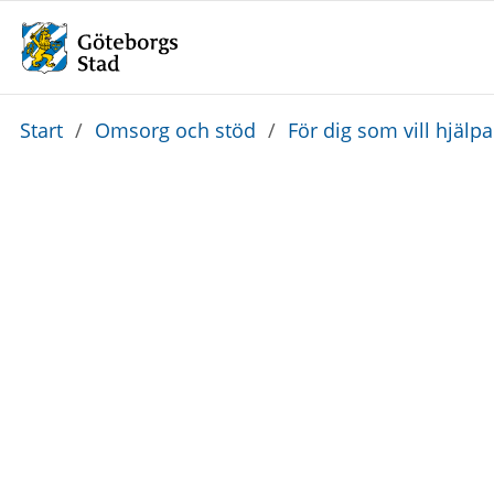
Du
Start
/
Omsorg och stöd
/
För dig som vill hjälp
är
här: