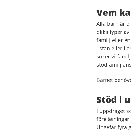
Vem kan
Alla barn är o
olika typer av
familj eller 
i stan eller i
söker vi fami
stödfamilj an
Barnet behöver
Stöd i 
I uppdraget so
föreläsningar
Ungefär fyra 