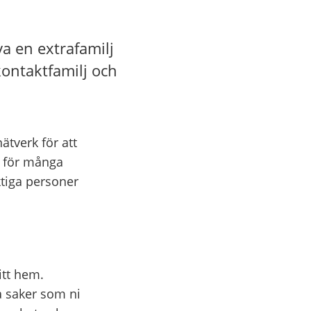
va en extrafamilj
ontaktfamilj och
ätverk för att
öd för många
ktiga personer
itt hem.
a saker som ni