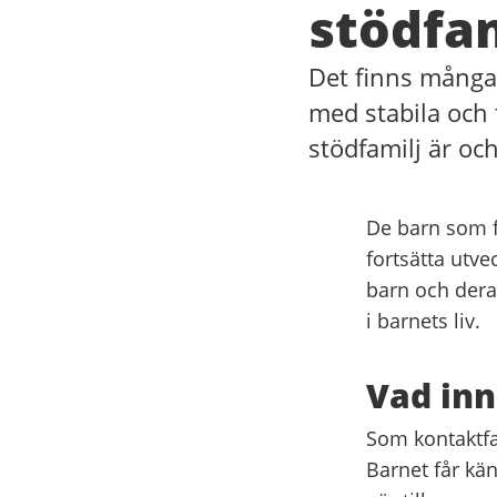
stödfam
Det finns många 
med stabila och
stödfamilj är oc
De barn som få
fortsätta utve
barn och deras
i barnets liv.
Vad inn
Som kontaktfa
Barnet får kä