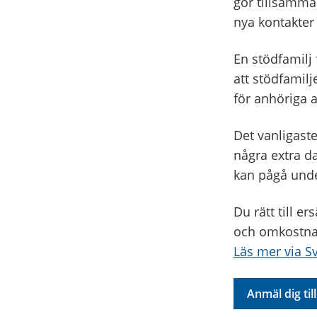
gör tillsamma
nya kontakter
En stödfamilj
att stödfamil
för anhöriga a
Det vanligaste
några extra d
kan pågå unde
Du rätt till e
och omkostna
Läs mer via S
Anmäl dig til