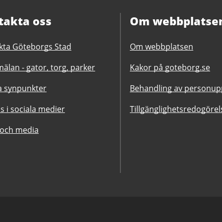
takta oss
Om webbplatse
kta Göteborgs Stad
Om webbplatsen
älan - gator, torg, parker
Kakor på goteborg.se
 synpunkter
Behandling av personupp
ss i sociala medier
Tillgänglighetsredogörel
 och media