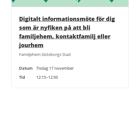
Digitalt informationsmöte för dig
som är nyfiken på att bli
familjehem, kontaktfamilj eller
jourhem
Familjehem Göteborgs Stad
Datum
Tisdag 17 november
Tid
12:15–12:50