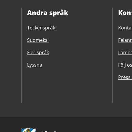
Andra språk
Kon
Teckenspråk
Konta
Suomeksi
Felanm
Fler språk
Lämna
Lyssna
Följ o
Press
Avsändare: