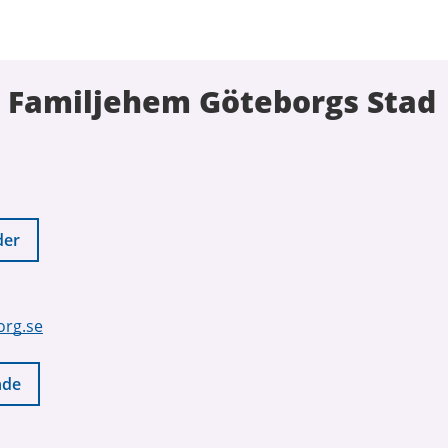
 Familjehem Göteborgs Stad
der
org.se
nde