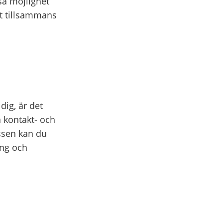
så möjlighet
att tillsammans
dig, är det
a kontakt- och
ssen kan du
ing och