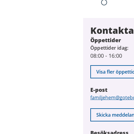
Kontakta
Öppettider
Öppettider idag
08:00
-
16:00
Visa fler öppetti
E-post
E-
familjehem@goteb
post
Skicka meddela
Besöksadress