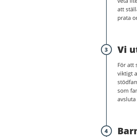
veta li
att stäl
prata om
Vi u
3
För att
viktigt
stödfam
som fam
avsluta
Barn
4