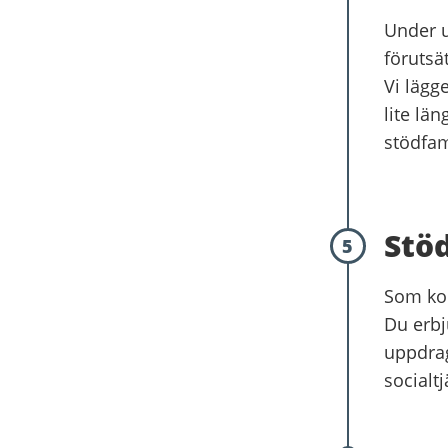
Under u
förutsä
Vi lägge
lite län
stödfam
Stö
5
Som kon
Du erbj
uppdrag
socialt