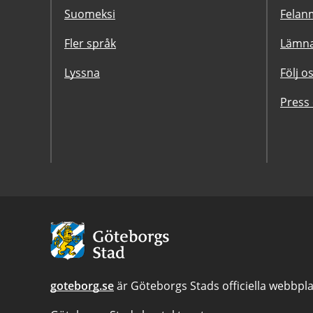
Suomeksi
Felanm
Fler språk
Lämna
Lyssna
Följ o
Press
Avsändare:
Göteborgs
Stad
goteborg.se
är Göteborgs Stads officiella webbpla