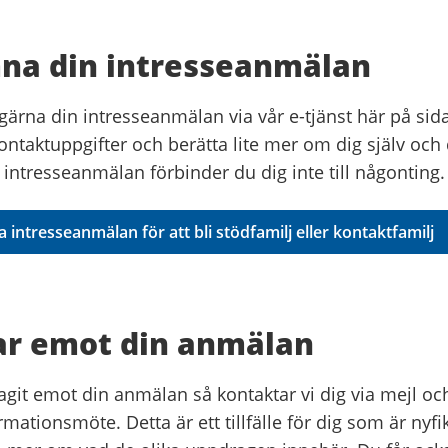
na din intresseanmälan
ärna din intresseanmälan via vår e-tjänst här på sidan
kontaktuppgifter och berätta lite mer om dig själv och 
intresseanmälan förbinder du dig inte till någonting
intresseanmälan för att bli stödfamilj eller kontaktfamilj
tar emot din anmälan
tagit emot din anmälan så kontaktar vi dig via mejl och 
rmationsmöte. Detta är ett tillfälle för dig som är nyfi