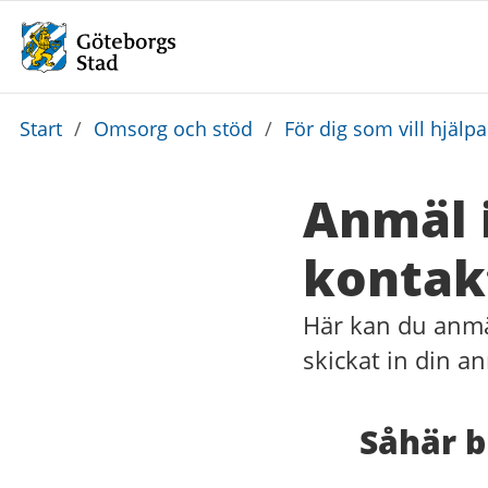
Du
Start
/
Omsorg och stöd
/
För dig som vill hjälp
är
här:
Anmäl i
kontakt
Här kan du anmäla
skickat in din a
Såhär b