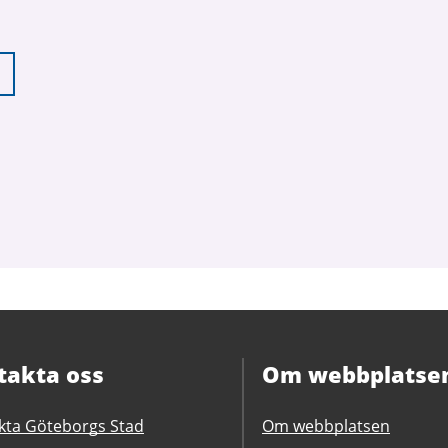
takta oss
Om webbplatse
kta Göteborgs Stad
Om webbplatsen