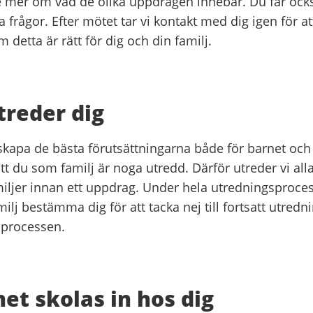
te mer om vad de olika uppdragen innebär. Du får ock
la frågor. Efter mötet tar vi kontakt med dig igen för 
 detta är rätt för dig och din familj.
treder dig
 skapa de bästa förutsättningarna både för barnet och 
 att du som familj är noga utredd. Därför utreder vi all
iljer innan ett uppdrag. Under hela utredningsproce
ilj bestämma dig för att tacka nej till fortsatt utredn
 processen.
et skolas in hos dig