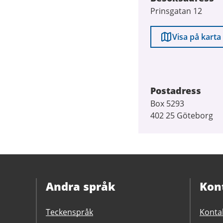
Prinsgatan 12
Visa på karta
Postadress
Box 5293
402 25 Göteborg
Andra språk
Kon
Teckenspråk
Konta