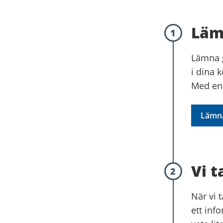
Läm
1
Lämna g
i dina 
Med en 
Lämna 
Vi 
2
När vi 
ett info