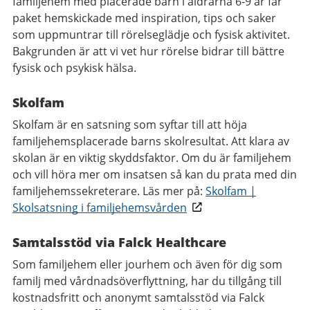
familjehem med placerade barn i åldrarna 6-9 år får
paket hemskickade med inspiration, tips och saker
som uppmuntrar till rörelseglädje och fysisk aktivitet.
Bakgrunden är att vi vet hur rörelse bidrar till bättre
fysisk och psykisk hälsa.
Skolfam
Skolfam är en satsning som syftar till att höja
familjehemsplacerade barns skolresultat. Att klara av
skolan är en viktig skyddsfaktor. Om du är familjehem
och vill höra mer om insatsen så kan du prata med din
familjehemssekreterare. Läs mer på:
Skolfam |
Skolsatsning i familjehemsvården
Samtalsstöd via Falck Healthcare
Som familjehem eller jourhem och även för dig som
familj med vårdnadsöverflyttning, har du tillgång till
kostnadsfritt och anonymt samtalsstöd via Falck