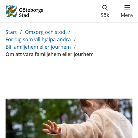
Du
Start
/
Omsorg och stöd
/
är
För dig som vill hjälpa andra
/
här:
Bli familjehem eller jourhem
/
Om att vara familjehem eller jourhem