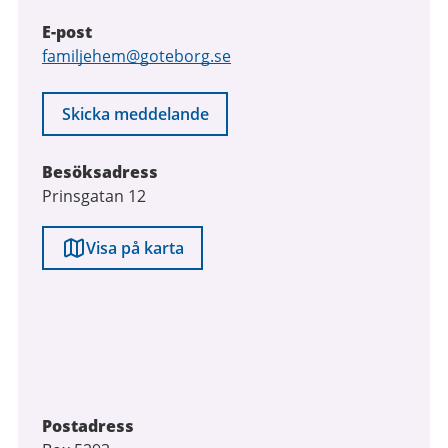
E-post
E-
familjehem@goteborg.se
post
Skicka meddelande
Besöksadress
Prinsgatan 12
Visa på karta
Postadress