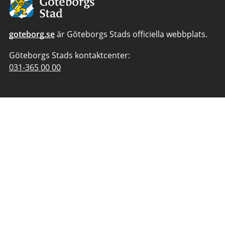
Göteborgs
Stad
goteborg.se
är Göteborgs Stads officiella webbplats.
Göteborgs Stads kontaktcenter:
Telefonnummer
031-365 00 00
till
Göteborgs
Stads
kontaktcenter: