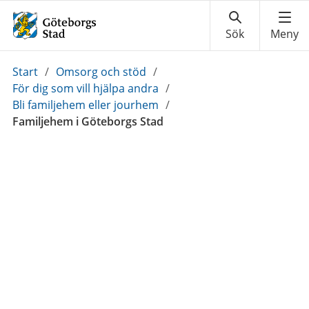
Du
Start
/
Omsorg och stöd
/
är
För dig som vill hjälpa andra
/
här:
Bli familjehem eller jourhem
/
Familjehem i Göteborgs Stad