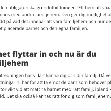
den obligatoriska grundutbildningen ”Ett hem att växa
mans med andra familjehem. Den ger dig möjlighet at
dd på vad det innebär att vara familjehem och hur de
t placerade barnet och den egna familjen.
et flyttar in och nu är du
iljehem
tredningen har vi lärt känna dig och din familj. Då vet
ttningar ni har för att ta emot de barn som behöver pl
tor vikt vid att matcha barnet med rätt familj, ibland k
tid. Det ska också kännas rätt för dig som familjehem