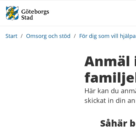
Du
Start
/
Omsorg och stöd
/
För dig som vill hjälp
är
här:
Anmäl i
familj
Här kan du anmäl
skickat in din a
Såhär b