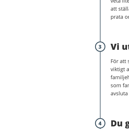
veta li
att stäl
prata om
Vi u
3
För att
viktigt 
familje
som fam
avsluta
Du g
4