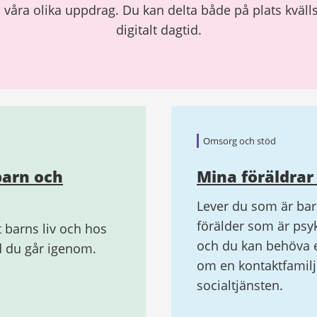
våra olika uppdrag. Du kan delta både på plats kvällst
digitalt dagtid.
Omsorg och stöd
barn och
Mina föräldrar
Lever du som är ba
förälder som är psyki
t barns liv och hos
och du kan behöva e
d du går igenom.
om en kontaktfamilj
socialtjänsten.