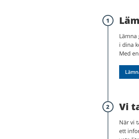
Läm
1
Lämna g
i dina 
Med en 
Lämna
Vi 
2
När vi 
ett info