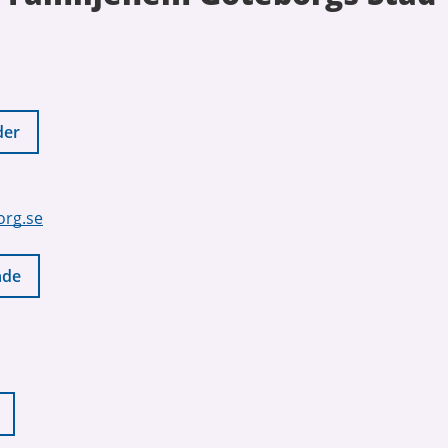
der
org.se
nde