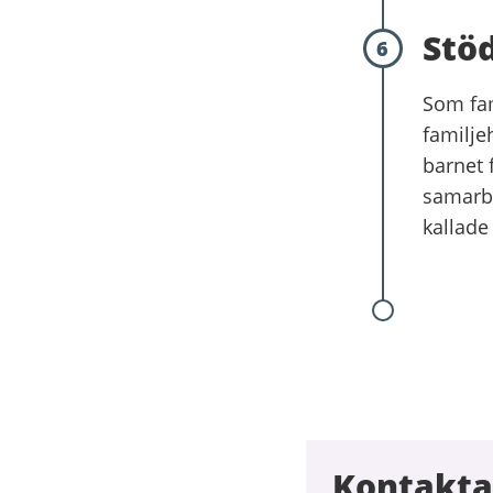
Stö
6
Som fam
familje
barnet 
samarbe
kallade
Kontakta