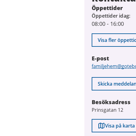
Öppettider
Öppettider idag
08:00
-
16:00
Visa fler öppetti
E-post
E-
familjehem@goteb
post
Skicka meddela
Besöksadress
Prinsgatan 12
Visa på karta