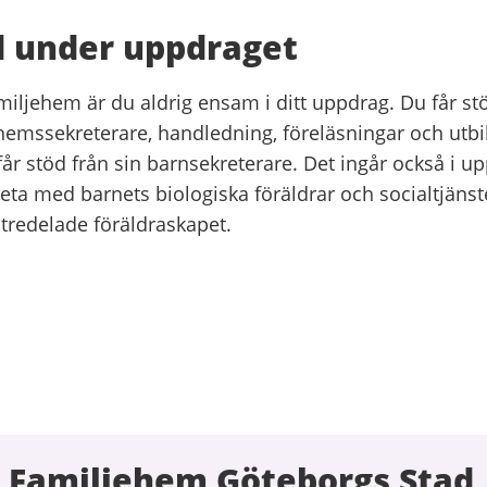
d under uppdraget
iljehem är du aldrig ensam i ditt uppdrag. Du får stö
hemssekreterare, handledning, föreläsningar och utbi
får stöd från sin barnsekreterare. Det ingår också i up
ta med barnets biologiska föräldrar och socialtjänst
 tredelade föräldraskapet.
 Familjehem Göteborgs Stad