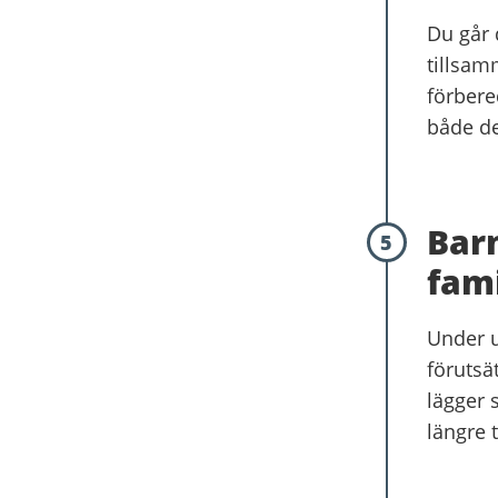
Du går 
tillsam
förbere
både de
Barn
5
fam
Under u
förutsä
lägger s
längre 