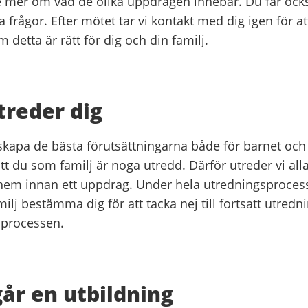
te mer om vad de olika uppdragen innebär. Du får ock
la frågor. Efter mötet tar vi kontakt med dig igen för 
 detta är rätt för dig och din familj.
treder dig
 skapa de bästa förutsättningarna både för barnet och 
att du som familj är noga utredd. Därför utreder vi all
hem innan ett uppdrag. Under hela utredningsproces
ilj bestämma dig för att tacka nej till fortsatt utredn
 processen.
år en utbildning