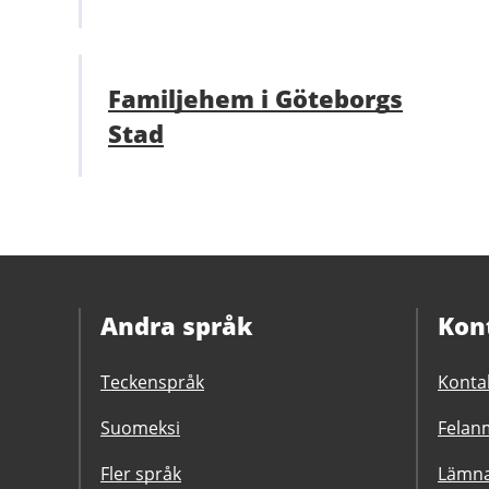
Familjehem i Göteborgs
Stad
Andra språk
Kon
Teckenspråk
Konta
Suomeksi
Felanm
Fler språk
Lämna