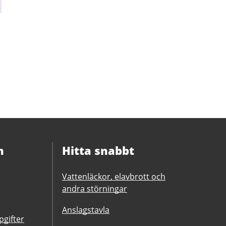
n
Hitta snabbt
Vattenläckor, elavbrott och
andra störningar
Anslagstavla
gifter