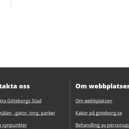
takta oss
Om webbplatse
kta Göteborgs Stad
Om webbplatsen
älan - gator, torg, parker
Kakor på goteborg.se
 synpunkter
Behandling av personupp