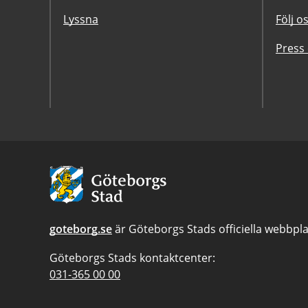
Lyssna
Följ o
Press
Avsändare:
Göteborgs
Stad
goteborg.se
är Göteborgs Stads officiella webbpla
Göteborgs Stads kontaktcenter:
Telefonnummer
031-365 00 00
till
Göteborgs