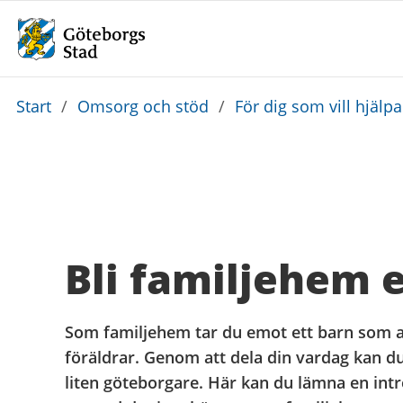
Du
Start
/
Omsorg och stöd
/
För dig som vill hjälp
är
här:
Bli familjehem 
Som familjehem tar du emot ett barn som av
föräldrar. Genom att dela din vardag kan d
liten göteborgare. Här kan du lämna en int