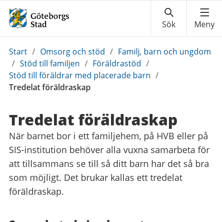
Du
Start
/
Omsorg och stöd
/
Familj, barn och ungdom
är
/
Stöd till familjen
/
Föräldrastöd
/
här:
Stöd till föräldrar med placerade barn
/
Tredelat föräldraskap
Tredelat föräldraskap
När barnet bor i ett familjehem, på HVB eller på
SIS-institution behöver alla vuxna samarbeta för
att tillsammans se till så ditt barn har det så bra
som möjligt. Det brukar kallas ett tredelat
föräldraskap.