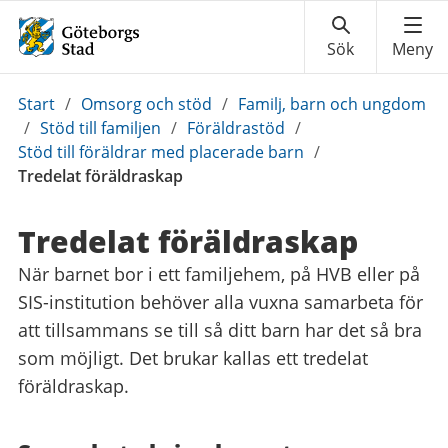
Du
Start
/
Omsorg och stöd
/
Familj, barn och ungdom
är
/
Stöd till familjen
/
Föräldrastöd
/
här:
Stöd till föräldrar med placerade barn
/
Tredelat föräldraskap
Tredelat föräldraskap
När barnet bor i ett familjehem, på HVB eller på
SIS-institution behöver alla vuxna samarbeta för
att tillsammans se till så ditt barn har det så bra
som möjligt. Det brukar kallas ett tredelat
föräldraskap.