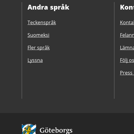
Andra språk
Kon
Teckenspråk
Konta
Suomeksi
Felanm
Fler språk
Lämna
Lyssna
Följ o
Press
Avsändare: