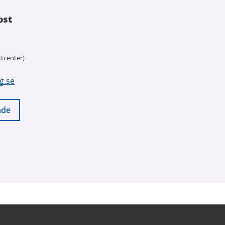
ost
tcenter)
g.se
nde