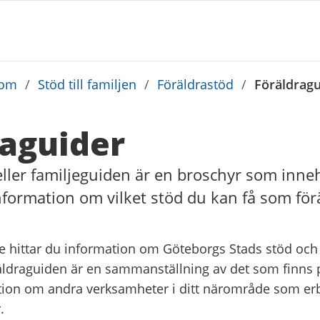
dom
/
Stöd till familjen
/
Föräldrastöd
/
Föräldragu
raguider
ller familjeguiden är en broschyr som inneh
information om vilket stöd du kan få som för
e hittar du information om Göteborgs Stads stöd och a
räldraguiden är en sammanställning av det som finns
ion om andra verksamheter i ditt närområde som er
.