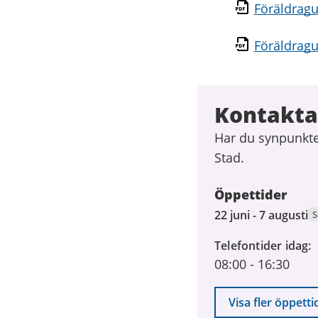
Föräldragu
Föräldragu
Kontakta
Har du synpunkte
Stad.
Öppettider
22
22 juni - 7 augusti
S
juni
Telefontider idag
2026
08:00
-
16:30
till
7
augusti
Visa fler öppetti
2026