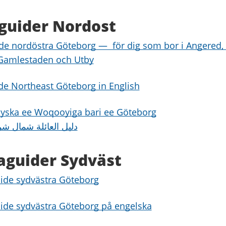
guider Nordost
de nordöstra Göteborg — för dig som bor i Angered, 
 Gamlestaden och Utby
de Northeast Göteborg in English
yska ee Woqooyiga bari ee Göteborg
دليل العائلة شمال شر
aguider Sydväst
ide sydvästra Göteborg
ide sydvästra Göteborg på engelska