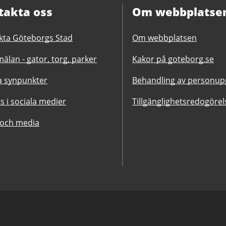
takta oss
Om webbplatse
kta Göteborgs Stad
Om webbplatsen
älan - gator, torg, parker
Kakor på goteborg.se
 synpunkter
Behandling av personupp
ss i sociala medier
Tillgänglighetsredogörel
 och media