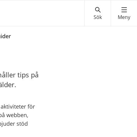
ider
åller tips på
älder.
ktiviteter för
 på webben,
bjuder stöd