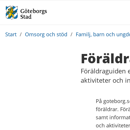
Du
Start
/
Omsorg och stöd
/
Familj, barn och ung
är
här:
Föräld
Föräldraguiden e
aktiviteter och 
På goteborg.s
föräldrar. Fö
samt informat
och aktiviteter