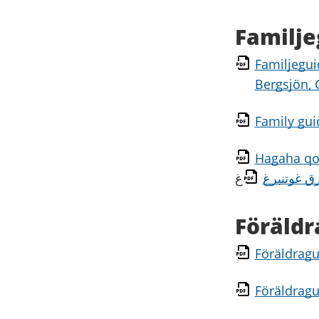
Familje
Familjegui
Bergsjön,
Family gui
Hagaha qo
ق غوتنبرغ
غ
Föräldr
Föräldragu
Föräldragu