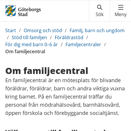
Du
Start
/
Omsorg och stöd
/
Familj, barn och ungdom
är
/
Stöd till familjen
/
Föräldrastöd
/
här:
För dig med barn 0–6 år
/
Familjecentraler
/
Om familjecentral
Om familjecentral
En familjecentral är en mötesplats för blivande
föräldrar, föräldrar, barn och andra viktiga vuxna
kring barnet. På en familjecentral träffar du
personal från mödrahälsovård, barnhälsovård,
öppen förskola och förebyggande socialtjänst.