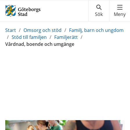
Du
Start
/
Omsorg och stöd
/
Familj, barn och ungdom
är
/
Stöd till familjen
/
Familjerätt
/
här:
Vårdnad, boende och umgänge