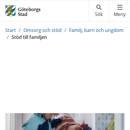
Du
Start
/
Omsorg och stöd
/
Familj, barn och ungdom
är
/
Stöd till familjen
här: