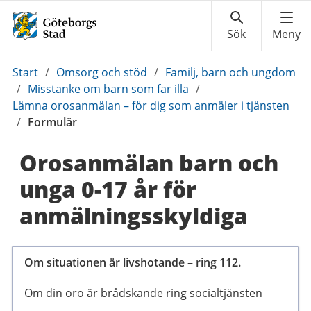
Du
Start
/
Omsorg och stöd
/
Familj, barn och ungdom
är
/
Misstanke om barn som far illa
/
här:
Lämna orosanmälan – för dig som anmäler i tjänsten
/
Formulär
Orosanmälan barn och
unga 0-17 år för
anmälningsskyldiga
Om situationen är livshotande – ring 112.
Om din oro är brådskande ring socialtjänsten