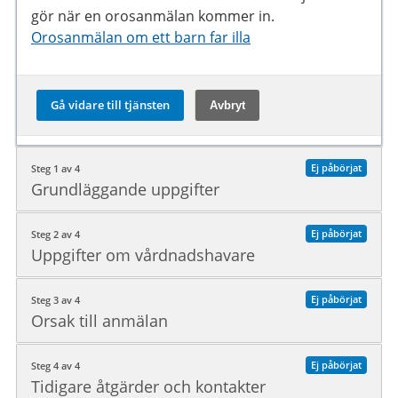
gör när en orosanmälan kommer in.
Orosanmälan om ett barn far illa
Ej påbörjat
Steg 1 av 4
Grundläggande uppgifter
Ej påbörjat
Steg 2 av 4
Uppgifter om vårdnadshavare
Ej påbörjat
Steg 3 av 4
Orsak till anmälan
Ej påbörjat
Steg 4 av 4
Tidigare åtgärder och kontakter