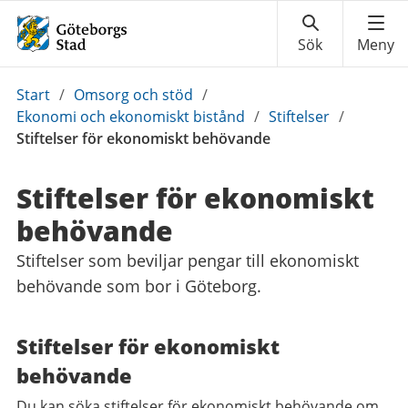
Du
Start
/
Omsorg och stöd
/
är
Ekonomi och ekonomiskt bistånd
/
Stiftelser
/
här:
Stiftelser för ekonomiskt behövande
Stiftelser för ekonomiskt
behövande
Stiftelser som beviljar pengar till ekonomiskt
behövande som bor i Göteborg.
Stiftelser för ekonomiskt
behövande
Du kan söka stiftelser för ekonomiskt behövande om