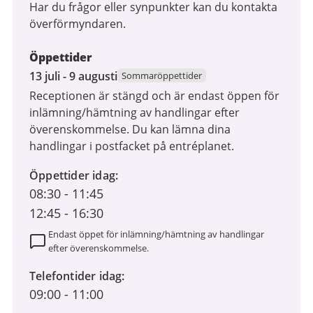
Har du frågor eller synpunkter kan du kontakta
överförmyndaren.
Öppettider
13
13 juli - 9 augusti
Sommaröppettider
juli
Receptionen är stängd och är endast öppen för
2026
inlämning/hämtning av handlingar efter
till
överenskommelse. Du kan lämna dina
9
handlingar i postfacket på entréplanet.
augusti
2026
Öppettider idag
08:30
-
11:45
12:45
-
16:30
Endast öppet för inlämning/hämtning av handlingar
efter överenskommelse.
Telefontider idag
09:00
-
11:00