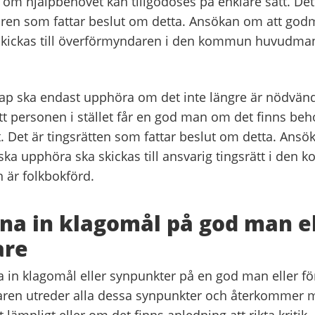
 om hjälpbehovet kan tillgodoses på enklare sätt. Det
ren som fattar beslut om detta. Ansökan om att god
skickas till överförmyndaren i den kommun huvudma
kap ska endast upphöra om det inte längre är nödvändig
 att personen i stället får en god man om det finns be
t. Det är tingsrätten som fattar beslut om detta.
Ansök
ska upphöra ska skickas till ansvarig tingsrätt i den
är folkbokförd.
na in klagomål på god man el
are
 in klagomål eller synpunkter på en god man eller för
ren utreder alla dessa synpunkter och återkommer 