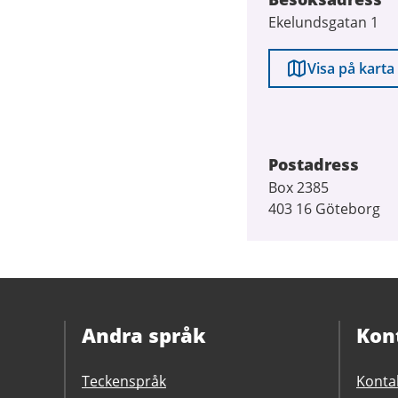
Ekelundsgatan 1
Visa på karta
Postadress
Box 2385
403 16 Göteborg
Andra språk
Kon
Teckenspråk
Konta