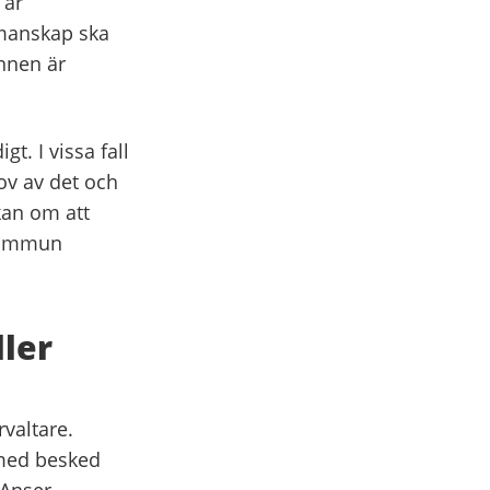
 är
manskap ska
nnen är
t. I vissa fall
hov av det och
an om att
 kommun
ler
valtare.
med besked