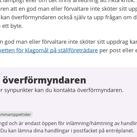
lämpligt eller om det finns anledning att rikta kritik.
n att en god man eller förvaltare inte sköter sitt u
ra kan överförmyndaren också själv ta upp frågan om 
 ett byte.
n god man eller förvaltare inte sköter sitt uppdrag kan
ketten för klagomål på ställföreträdare
per post eller 
 överförmyndaren
ler synpunkter kan du kontakta överförmyndaren.
ommaröppettider
ngd och är endast öppen för inlämning/hämtning av handlin
u kan lämna dina handlingar i postfacket på entréplanet.