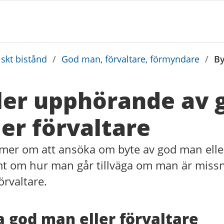
skt bistånd
/
God man, förvaltare, förmyndare
/
By
ller upphörande av 
er förvaltare
mer om att ansöka om byte av god man eller
 om hur man går tillväga om man är miss
örvaltare.
a god man eller förvaltare