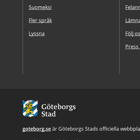
Suomeksi
Felanm
Fler språk
Lämna
Lyssna
Följ o
Press
Avsändare:
Göteborgs
Stad
goteborg.se
är Göteborgs Stads officiella webbpla