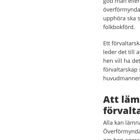
god man eller
överförmynda
upphöra ska 
folkbokförd.
Ett förvaltars
leder det till
hen vill ha de
förvaltarskap 
huvudmannen 
Att läm
förvalt
Alla kan lämna
Överförmynda