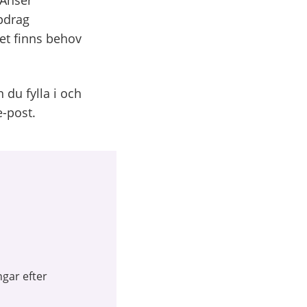
 Anser
ppdrag
det finns behov
 du fylla i och
e-post.
gar efter