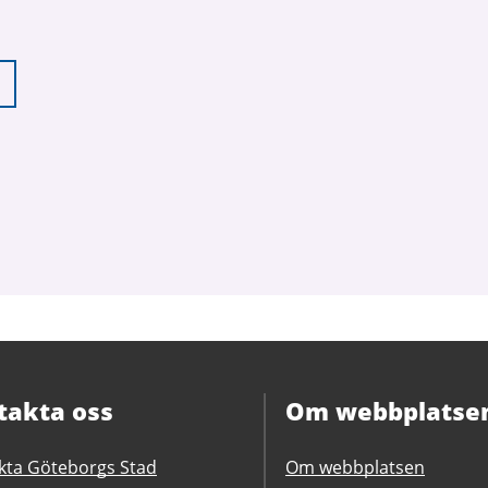
takta oss
Om webbplatse
kta Göteborgs Stad
Om webbplatsen