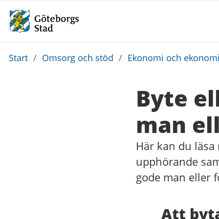
Du
Start
/
Omsorg och stöd
/
Ekonomi och ekonomi
är
här:
Byte e
man ell
Här kan du läsa 
upphörande samt
gode man eller f
Att byt