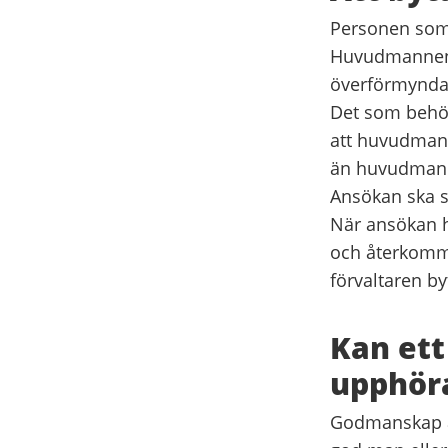
Personen som 
Huvudmannen s
överförmyndar
Det som behö
att huvudmann
än huvudmann
Ansökan ska sk
När ansökan 
och återkomme
förvaltaren by
Kan ett
upphör
Godmanskap är