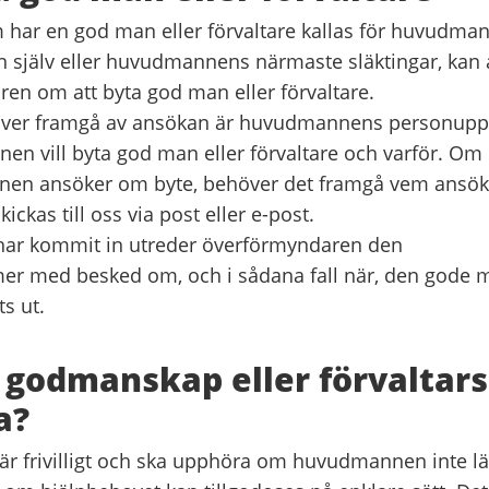
har en god man eller förvaltare kallas för huvudman
jälv eller huvudmannens närmaste släktingar, kan a
en om att byta god man eller förvaltare.
ver framgå av ansökan är huvudmannens personuppg
en vill byta god man eller förvaltare och varför. O
en ansöker om byte, behöver det framgå vem ansöka
ickas till oss via post eller e-post.
har kommit in utreder överförmyndaren den
r med besked om, och i sådana fall när, den gode 
ts ut.
 godmanskap eller förvaltar
a?
 frivilligt och ska upphöra om huvudmannen inte län