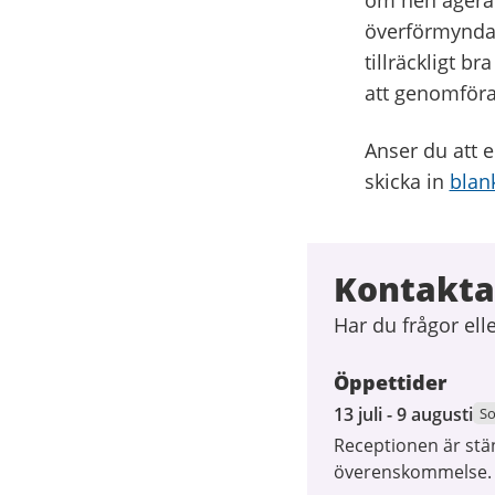
om hen agerat 
överförmyndare
tillräckligt b
att genomföra
Anser du att e
skicka in
blan
Kontakta
Har du frågor el
Öppettider
13
13 juli - 9 augusti
S
juli
Receptionen är stä
2026
överenskommelse. D
till