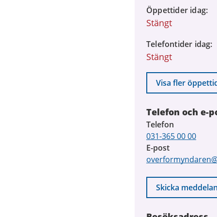
9
Öppettider idag
augusti
Stängt
2026
Telefontider idag
Stängt
Visa fler öppetti
Telefon och e-p
Telefon
031-365 00 00
E-post
overformyndaren@
Skicka meddela
Besöksadress