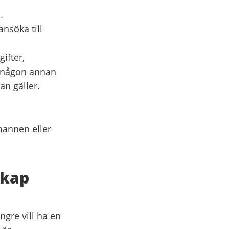
.
nsöka till
ifter,
m någon annan
n gäller.
mannen eller
skap
gre vill ha en