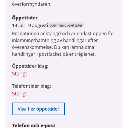
överförmyndaren.
Öppettider
13
13 juli - 9 augusti
Sommaröppettider
juli
Receptionen är stängd och är endast öppen för
2026
inlämning/hämtning av handlingar efter
till
överenskommelse. Du kan lämna dina
9
handlingar i postfacket på entréplanet.
augusti
2026
Öppettider idag
Stängt
Telefontider idag
Stängt
Visa fler öppettider
Telefon och e-post