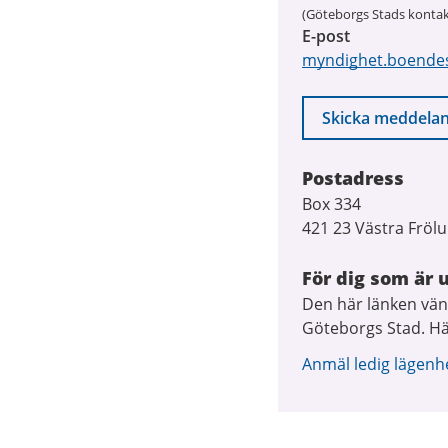
(Göteborgs Stads kontak
E-post
myndighet.boende
Skicka meddela
Postadress
Box 334
421 23 Västra Fröl
För dig som är 
Den här länken vänd
Göteborgs Stad. Här
Anmäl ledig lägenhe