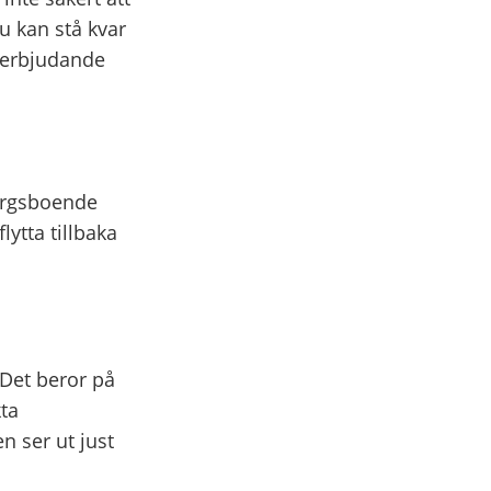
u kan stå kvar
tt erbjudande
orgsboende
lytta tillbaka
 Det beror på
kta
 ser ut just