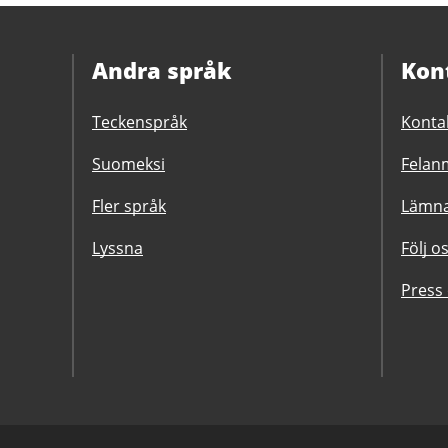
Andra språk
Kon
Teckenspråk
Konta
Suomeksi
Felanm
Fler språk
Lämna
Lyssna
Följ o
Press