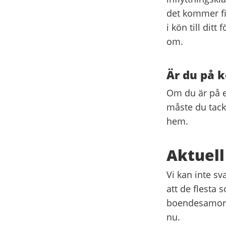
det kommer fi
i kön till ditt
om.
Är du på k
Om du är på e
måste du tacka
hem.
Aktuell
Vi kan inte sv
att de flesta 
boendesamordn
nu.