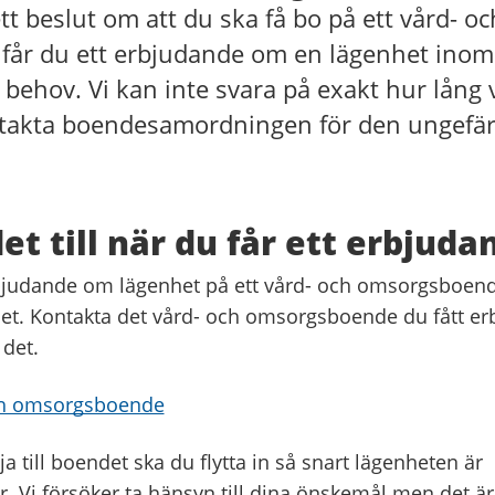
tt beslut om att du ska få bo på ett vård- oc
år du ett erbjudande om en lägenhet inom
behov. Vi kan inte svara på exakt hur lång 
akta boendesamordningen för den ungefärl
det till när du får ett erbjuda
bjudande om lägenhet på ett vård- och omsorgsboen
t. Kontakta det vård- och omsorgsboende du fått er
 det.
och omsorgsboende
ja till boendet ska du flytta in så snart lägenheten är
ar. Vi försöker ta hänsyn till dina önskemål men det är 