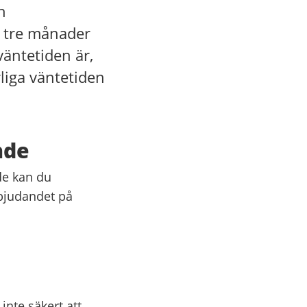
h
 tre månader
väntetiden är,
iga väntetiden
nde
de kan du
bjudandet på
inte säkert att