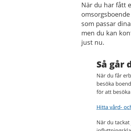
När du har fått e
omsorgsboende f
som passar dina 
men du kan kont
just nu.
Så går 
När du får er
besöka boende
för att besöka
Hitta vård- 
När du tackat 
inflyttningskl