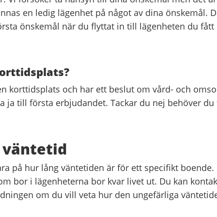
nnas en ledig lägenhet på något av dina önskemål. D
 första önskemål när du flyttat in till lägenheten du få
orttidsplats?
n korttidsplats och har ett beslut om vård- och oms
 ja till första erbjudandet. Tackar du nej behöver du f
 väntetid
ara på hur lång väntetiden är för ett specifikt boende.
som bor i lägenheterna bor kvar livet ut. Du kan konta
ingen om du vill veta hur den ungefärliga väntetiden