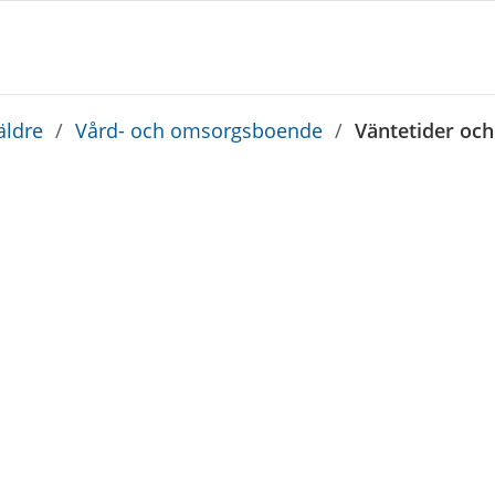
äldre
/
Vård- och omsorgsboende
/
Väntetider oc