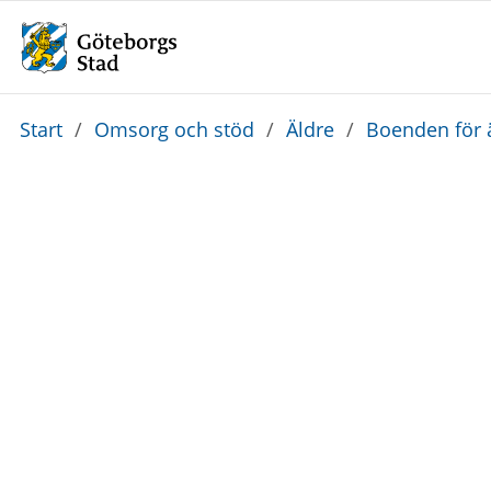
Du
Start
/
Omsorg och stöd
/
Äldre
/
Boenden för 
är
här: