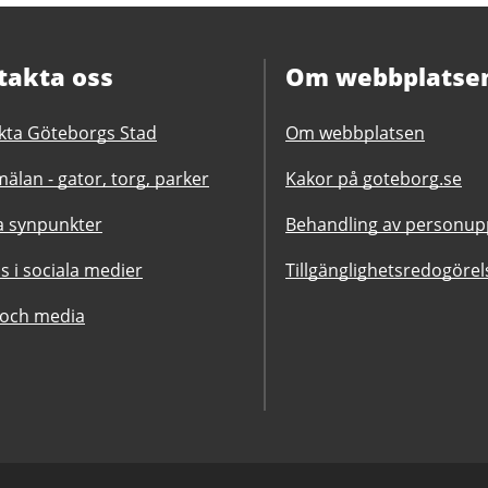
takta oss
Om webbplatse
kta Göteborgs Stad
Om webbplatsen
älan - gator, torg, parker
Kakor på goteborg.se
 synpunkter
Behandling av personupp
ss i sociala medier
Tillgänglighetsredogörel
 och media