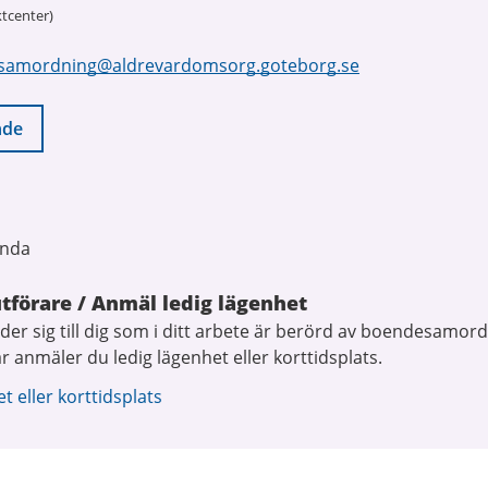
tcenter)
samordning@aldrevardomsorg.goteborg.se
nde
unda
utförare / Anmäl ledig lägenhet
er sig till dig som i ditt arbete är berörd av boendesamordn
 anmäler du ledig lägenhet eller korttidsplats.
t eller korttidsplats