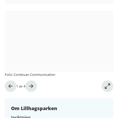
Bilder
från
Lillhagsparken
Foto: Cordovan Communication
Bild
1
av
4
1
av
4
Om Lillhagsparken
Inriktning