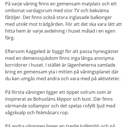
På varje våning finns en gemensam matplats och ett
ombonat vardagsrum med stor TV och bekväma
fåtöljer. Det finns också stora inglasade balkonger
med utsikt mot trädgården. För att det ska vara lätt att
hitta hem är varje avdelning i huset målad i en egen
färg.
Eftersom Kaggeled är byggt för att passa hyresgäster
med en demenssjukdom finns inga långa anonyma
korridorer i huset. I stället är lägenheterna samlade
kring en gemensam yta i mitten på våningsplanet där
du kan umgås med andra och vara med på aktiviteter.
På första våningen ligger ett öppet solrum som är
inspirerat av Bohusläns klippor och kust. Där finns
värmande sollampor och det spelas rofyllt ljud med
vågskvalp och fiskmåsars rop.
På andra våningen ligger en trevlig kafémiljö och på