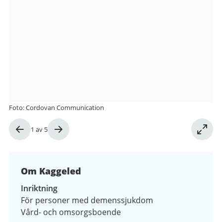
från
Kaggeled
Foto: Cordovan Communication
Bild
1
av
5
1
av
5
Om Kaggeled
Inriktning
För personer med demenssjukdom
Vård- och omsorgsboende