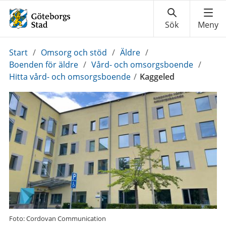
Du
Start
/
Omsorg och stöd
/
Äldre
/
är
Boenden för äldre
/
Vård- och omsorgsboende
/
här:
Hitta vård- och omsorgsboende
/
Kaggeled
Foto: Cordovan Communication