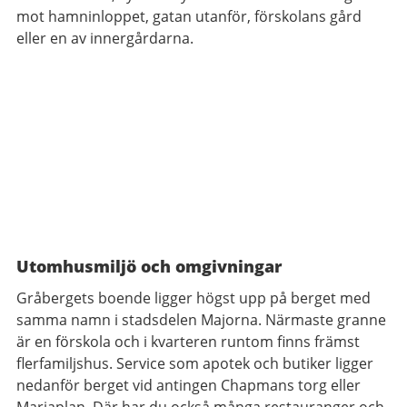
mot
hamninloppet, gatan utanför, förskolans gård
eller en av innergårdarna.
Utomhusmiljö och omgivningar
Gråbergets boende ligger högst upp på berget med
samma namn i stadsdelen Majorna. Närmaste granne
är en förskola och i kvarteren runtom finns främst
flerfamiljshus. Service som apotek och butiker ligger
nedanför berget vid antingen Chapmans torg eller
Mariaplan. Där har du också många restauranger och