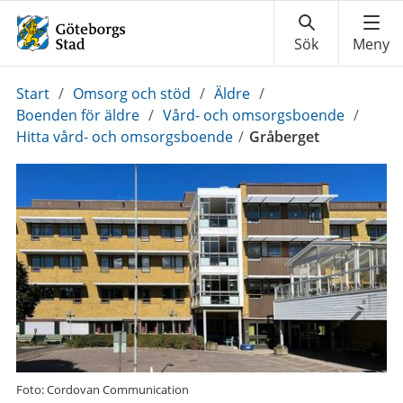
Du
Start
/
Omsorg och stöd
/
Äldre
/
är
Boenden för äldre
/
Vård- och omsorgsboende
/
här:
Hitta vård- och omsorgsboende
/
Gråberget
Foto: Cordovan Communication