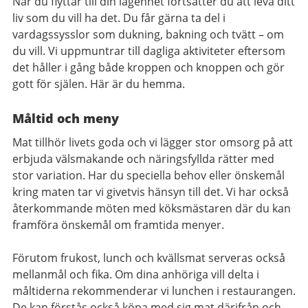
När du flyttar till din lägenhet fortsätter du att leva ditt
liv som du vill ha det. Du får gärna ta del i
vardagssysslor som dukning, bakning och tvätt – om
du vill. Vi uppmuntrar till dagliga aktiviteter eftersom
det håller i gång både kroppen och knoppen och gör
gott för själen. Här är du hemma.
Måltid och meny
Mat tillhör livets goda och vi lägger stor omsorg på att
erbjuda välsmakande och näringsfyllda rätter med
stor variation. Har du speciella behov eller önskemål
kring maten tar vi givetvis hänsyn till det. Vi har också
återkommande möten med köksmästaren där du kan
framföra önskemål om framtida menyer.
Förutom frukost, lunch och kvällsmat serveras också
mellanmål och fika. Om dina anhöriga vill delta i
måltiderna rekommenderar vi lunchen i restaurangen.
De kan förstås också köpa med sig mat därifrån och