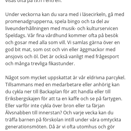
visas ofta på tv:n i entrén.
Under veckorna kan du vara med i läsecirkeln, gå med
promenadgrupperna, spela bingo och ta del av
liveunderhållningen med musik- och kulturservicen
Speldags. Vår fina vårdhund kommer ofta på besök
och gosar med alla som vill. Vi samlas gärna över en
god bit mat, som ost och vin eller äggmackor med
ansjovis och öl. Det är också vanligt med frågesport
och många trevliga fikastunder.
Något som mycket uppskattat är vår eldrivna parcykel.
Tillsammans med en medarbetare eller anhörig kan
du cykla ner till Backaplan för att handla eller till
Eriksbergskajen för att ta en kaffe och se på fartygen.
Eller varför inte cykla över bron eller ta färjan
Älvsnabben till innerstan? Och varje vecka kan du
träffa barnen på förskolan intill under våra omtyckta
generationsmöten. Då är vi ofta utomhus och gör