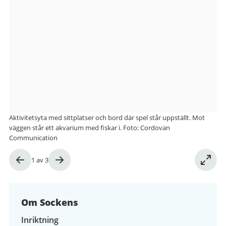
Bilder
från
Sockens
Aktivitetsyta med sittplatser och bord där spel står uppställt. Mot
väggen står ett akvarium med fiskar i. Foto: Cordovan
Communication
Bild
1
av
3
1
av
3
Om Sockens
Inriktning