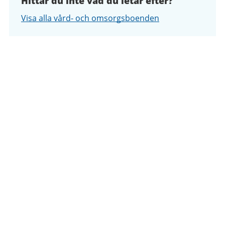
Hittar du inte vad du letar efter?
Visa alla vård- och omsorgsboenden