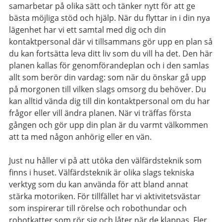
samarbetar på olika sätt och tänker nytt för att ge
bästa möjliga stöd och hjälp. När du flyttar in i din nya
lägenhet har vi ett samtal med dig och din
kontaktpersonal där vi tillsammans gör upp en plan så
du kan fortsätta leva ditt liv som du vill ha det. Den här
planen kallas för genomförandeplan och i den samlas
allt som berör din vardag: som när du önskar gå upp
på morgonen till vilken slags omsorg du behöver. Du
kan alltid vända dig till din kontaktpersonal om du har
frågor eller vill ändra planen. När vi träffas första
gången och gör upp din plan är du varmt välkommen
att ta med någon anhörig eller en vän.
Just nu håller vi på att utöka den välfärdsteknik som
finns i huset. Välfärdsteknik är olika slags tekniska
verktyg som du kan använda för att bland annat
stärka motoriken. För tillfället har vi aktivitetsvästar
som inspirerar till rörelse och robothundar och
robotkatter som rör sig och låter när de klappas. Fler