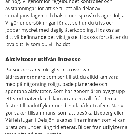
är hög. Vi genomför regelbundet kontroller och
avstämningar för att se till att alla delar av
socialtjänstlagen och hälso- och sjukvårdslagen följs.
Vi gör undersökningar för att se hur du trivs och
jobbar mycket med daglig återkoppling. Hos oss är
ditt välbefinnande det viktigaste. Hos oss fortsätter du
leva ditt liv som du vill ha det.
Aktiviteter utifrån intresse
På Sockens är vi riktigt stolta över vår
äldresamordnare som ser till att du alltid kan vara
med på någonting roligt, både planerade och
spontana aktiviteter. Som har genom åren byggt upp
ett stort nätverk och kan arrangera allt från tema-
fester till badutflykter och besök på kattcaféer. När vi
gör saker tillsammans, som att besöka Liseberg eller
Våffelstugan i Delsjön, skapas fina minnen som vi kan
prata om under lång tid efteråt. Bilder från utflykterna