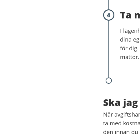
Ta 
4
I lägen
dina eg
för dig
mattor.
Ska jag
När avgiftsha
ta med kostna
den innan du f