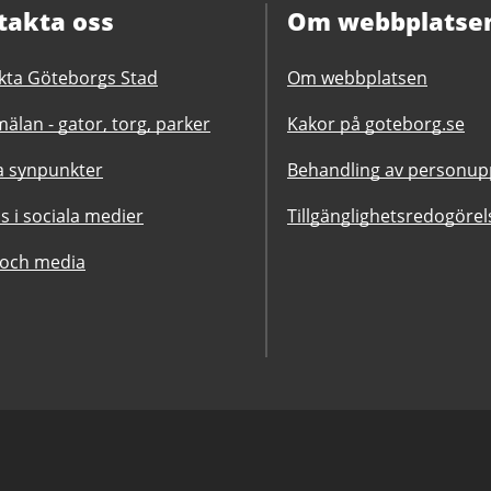
takta oss
Om webbplatse
kta Göteborgs Stad
Om webbplatsen
älan - gator, torg, parker
Kakor på goteborg.se
 synpunkter
Behandling av personupp
ss i sociala medier
Tillgänglighetsredogörel
 och media