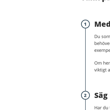
Med
1
Du som 
behöver
exempel
Om hemt
viktigt 
Säg 
2
Har du 