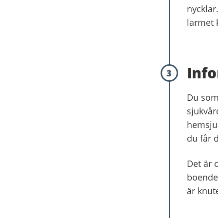
nycklar
larmet 
Inf
3
Du som
sjukvår
hemsjuk
du får 
Det är 
boende.
är knute