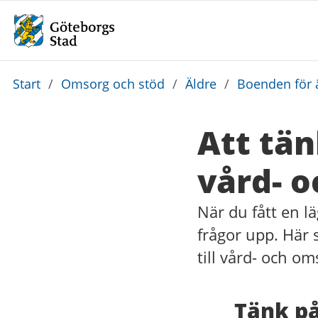
Du
Start
/
Omsorg och stöd
/
Äldre
/
Boenden för 
är
här:
Att tänk
vård- 
När du fått en l
frågor upp. Här s
till vård- och o
Tänk på