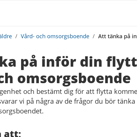
äldre
/
Vård- och omsorgsboende
/
Att tänka på in
a på inför din flytt 
och omsorgsboende
ägenhet och bestämt dig för att flytta komme
varar vi på några av de frågor du bör tänka p
msorgsboendet.
 att;