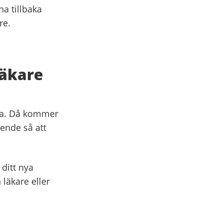
na tillbaka
re.
läkare
tta. Då kommer
ende så att
 ditt nya
läkare eller