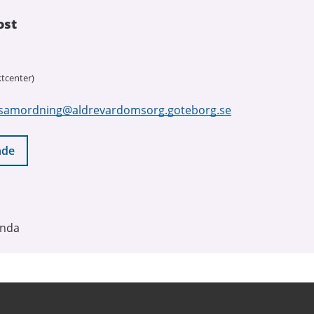
ost
tcenter)
samordning@aldrevardomsorg.goteborg.se
nde
unda