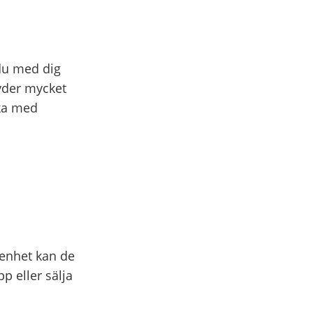
du med dig
yder mycket
öka med
genhet kan de
p eller sälja