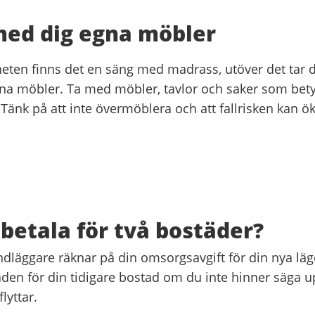
med dig egna möbler
heten finns det en säng med madrass, utöver det tar 
na möbler. Ta med möbler, tavlor och saker som bet
. Tänk på att inte övermöblera och att fallrisken kan 
 betala för två bostäder?
ndläggare räknar på din omsorgsavgift för din nya lä
den för din tidigare bostad om du inte hinner säga up
lyttar.