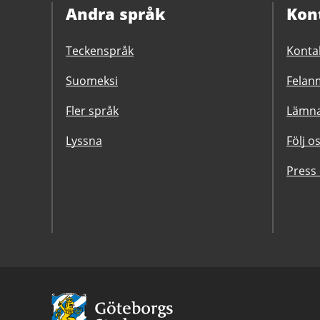
Andra språk
Kon
Teckenspråk
Konta
Suomeksi
Felanm
Fler språk
Lämna
Lyssna
Följ o
Press
Avsändare:
Göteborgs