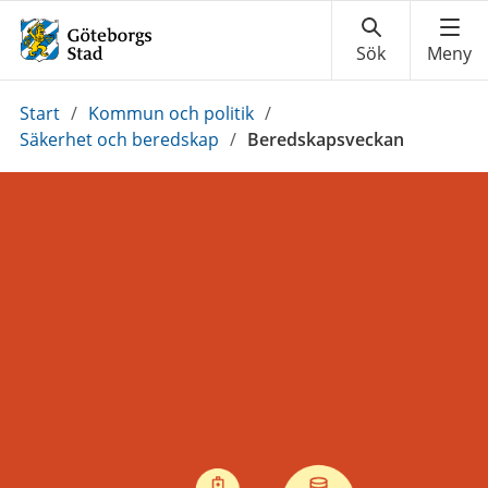
Du
Start
/
Kommun och politik
/
är
Säkerhet och beredskap
/
Beredskapsveckan
här: