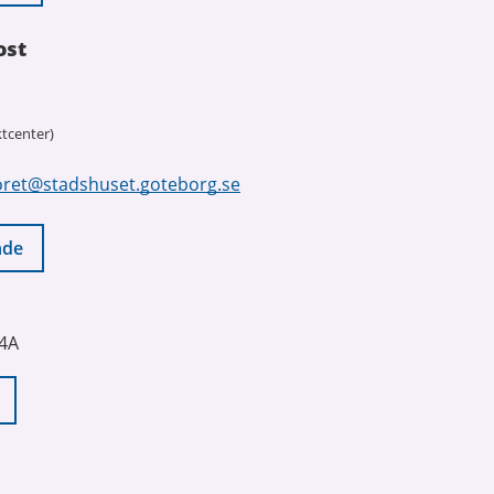
ost
tcenter)
oret@stadshuset.goteborg.se
nde
 4A