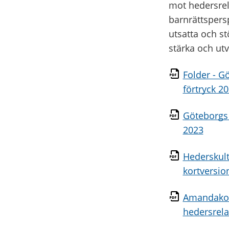
mot hedersrela
barnrättspersp
utsatta och st
stärka och utv
Folder - G
förtryck 2
Göteborgs 
2023
Hederskult
kortversio
Amandakom
hedersrela