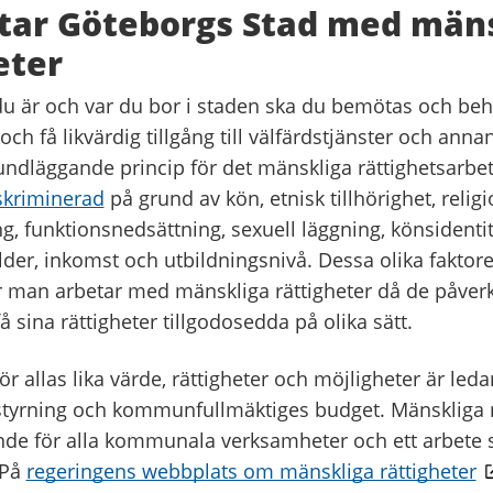
tar Göteborgs Stad med män
eter
u är och var du bor i staden ska du bemötas och beh
t och få likvärdig tillgång till välfärdstjänster och a
undläggande princip för det mänskliga rättighetsarbet
iskriminerad
på grund av kön, etnisk tillhörighet, relig
g, funktionsnedsättning, sexuell läggning, könsidentit
lder, inkomst och utbildningsnivå. Dessa olika faktore
är man arbetar med mänskliga rättigheter då de påver
få sina rättigheter tillgodosedda på olika sätt.
r allas lika värde, rättigheter och möjligheter är led
rning och kommunfullmäktiges budget. Mänskliga rä
de för alla kommunala verksamheter och ett arbete 
 På
regeringens webbplats om mänskliga rättigheter