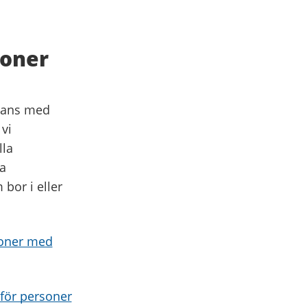
soner
mmans med
vi
lla
a
bor i eller
soner med
 för personer