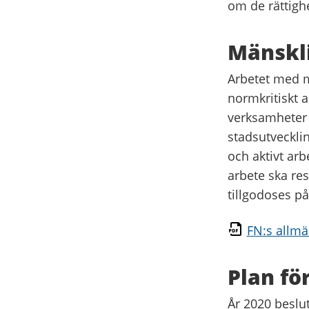
om de rättigh
Mänskli
Arbetet med mä
normkritiskt a
verksamheter s
stadsutveckli
och aktivt ar
arbete ska resu
tillgodoses på 
FN:s allmä
Plan fö
År 2020 beslu