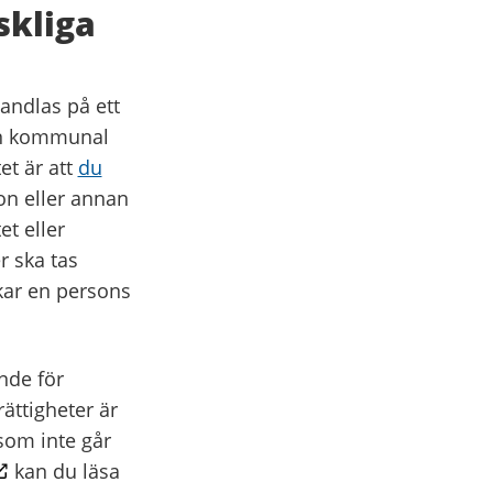
skliga
andlas på ett
nnan kommunal
et är att
du
ion eller annan
et eller
r ska tas
kar en persons
ande för
ttigheter är
som inte går
kan du läsa