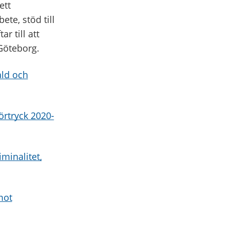
ett
te, stöd till
r till att
 Göteborg.
åld och
örtryck 2020-
minalitet,
mot