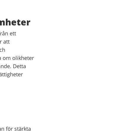
amheter
rån ett
 att
och
p om olikheter
ande. Detta
ättigheter
n för stärkta