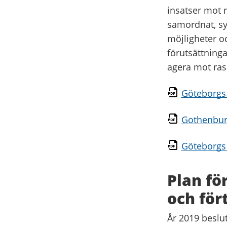
insatser mot 
samordnat, sys
möjligheter oc
förutsättning
agera mot ras
Göteborgs 
Gothenburg
Göteborgs 
Plan fö
och för
År 2019 beslu