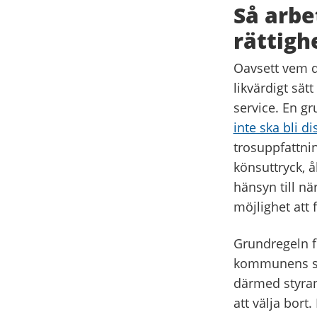
Så arbe
rättigh
Oavsett vem d
likvärdigt sät
service. En gr
inte ska bli d
trosuppfattnin
könsuttryck, å
hänsyn till n
möjlighet att 
Grundregeln fö
kommunens sty
därmed styran
att välja bort.