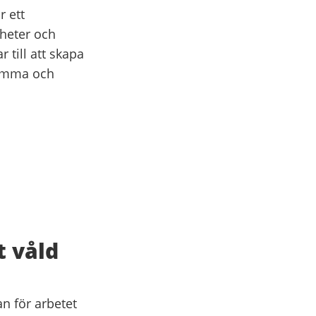
r ett
gheter och
 till att skapa
samma och
t våld
n för arbetet