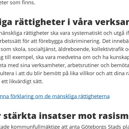
eter som finns.
ga rättigheter i våra verks
nskliga rättigheter ska vara systematiskt och utgå if
rbetssätt för att förebygga diskriminering. Det innebär
om skola, socialtjänst, äldreboende, kollektivtrafik 
ng till exempel, ska vara medvetna om och ha kunska
beta med sina verksamheter, arbetsrutiner och bemöt
ltera i att du blir bemött på lika villkor och att dina r
ett likvärdigt sätt.
nna förklaring om de mänskliga rättigheterna
r stärkta insatser mot rasism
tade kommunfullmäktige att anta Göteborgs Stads pla