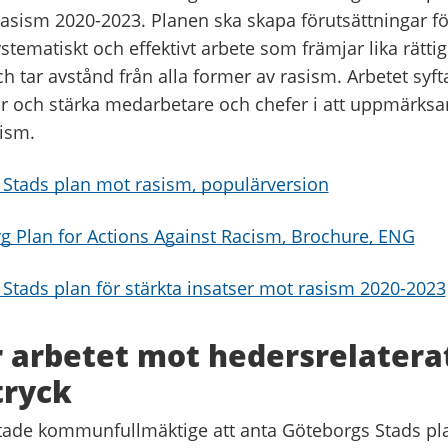
rasism 2020-2023. Planen ska skapa förutsättningar fö
tematiskt och effektivt arbete som främjar lika rätti
h tar avstånd från alla former av rasism. Arbetet syftar
ar och stärka medarbetare och chefer i att uppmärk
ism.
Stads plan mot rasism, populärversion
 Plan for Actions Against Racism, Brochure, ENG
Stads plan för stärkta insatser mot rasism 2020-2023
r arbetet mot hedersrelatera
tryck
tade kommunfullmäktige att anta Göteborgs Stads pla