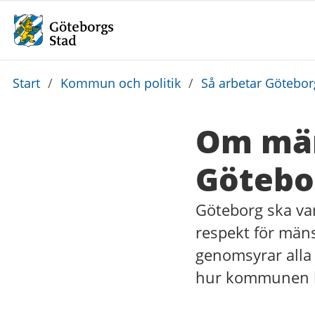
Du
Start
/
Kommun och politik
/
Så arbetar Götebo
är
här:
Om män
Götebo
Göteborg ska var
respekt för mäns
genomsyrar alla
hur kommunen lev