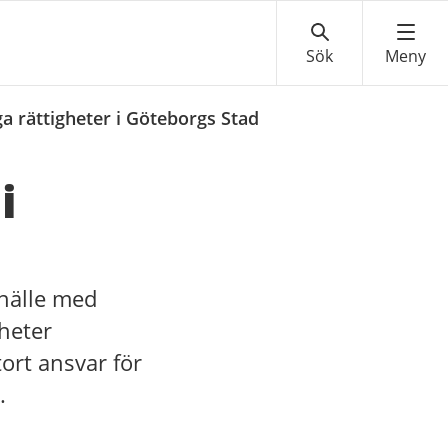
 rättigheter i Göteborgs Stad
i
mhälle med
gheter
ort ansvar för
.