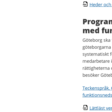
Heder och 
Program
med fu
Göteborg ska 
göteborgarna v
systematiskt f
medarbetare 
rättigheterna
besöker Göte
Teckenspråk, 
funktionsned
Lättläst v