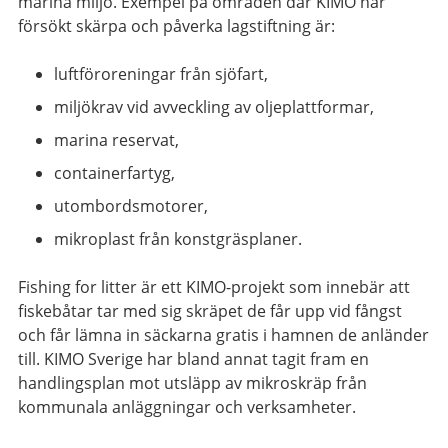
marina miljö. Exempel på områden där KIMO har
försökt skärpa och påverka lagstiftning är:
luftföroreningar från sjöfart,
miljökrav vid avveckling av oljeplattformar,
marina reservat,
containerfartyg,
utombordsmotorer,
mikroplast från konstgräsplaner.
Fishing for litter är ett KIMO-projekt som innebär att
fiskebåtar tar med sig skräpet de får upp vid fångst
och får lämna in säckarna gratis i hamnen de anländer
till. KIMO Sverige har bland annat tagit fram en
handlingsplan mot utsläpp av mikroskräp från
kommunala anläggningar och verksamheter.