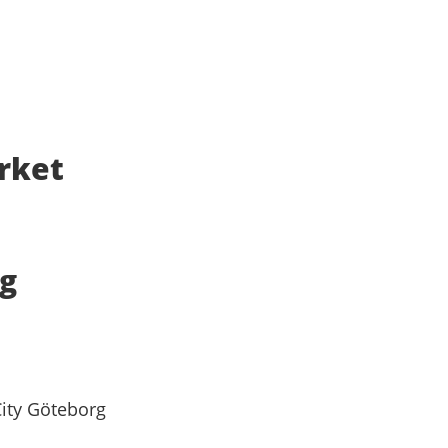
rket
rg
City Göteborg