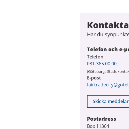
Kontakta 
Har du synpunkter
Telefon och e-p
Telefon
031-365 00 00
(Göteborgs Stads kontak
E-post
fairtradecity@gote
Skicka meddela
Postadress
Box 11364