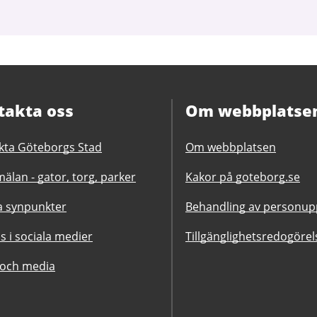
takta oss
Om webbplatse
kta Göteborgs Stad
Om webbplatsen
älan - gator, torg, parker
Kakor på goteborg.se
 synpunkter
Behandling av personupp
ss i sociala medier
Tillgänglighetsredogörel
 och media