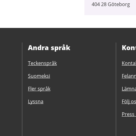
404 28 Göteborg
Andra språk
Kon
Teckenspråk
Konta
Suomeksi
Felanm
Fler språk
Lämna
Lyssna
Följ o
Press