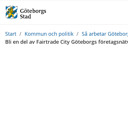
Du
Start
/
Kommun och politik
/
Så arbetar Götebo
är
Bli en del av Fairtrade City Göteborgs företagsnät
här: