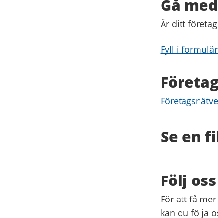
Gå med 
Är ditt företa
Fyll i formulä
Företag
Företagsnätve
Se en f
Följ oss
För att få me
kan du följa 