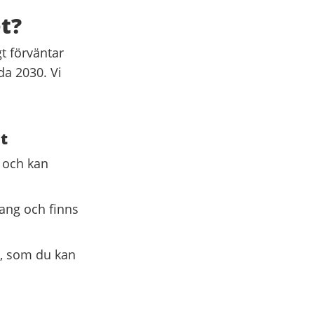
t?
gt förväntar
da 2030. Vi
t
r och kan
ang och finns
e, som du kan