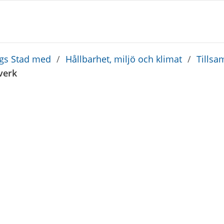
rgs Stad med
/
Hållbarhet, miljö och klimat
/
Tillsa
verk