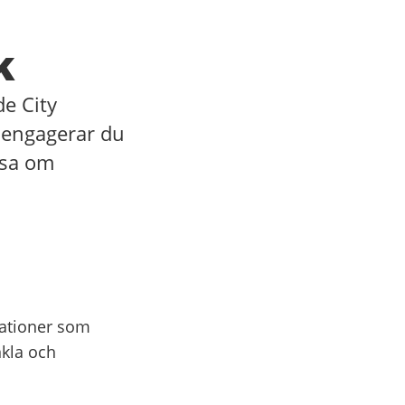
k
de City
 engagerar du
äsa om
sationer som
nkla och