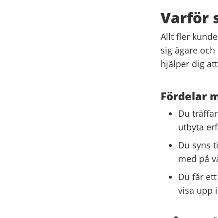
Varför 
Allt fler kund
sig ägare och 
hjälper dig at
Fördelar 
Du träffa
utbyta er
Du syns 
med på vår
Du får et
visa upp i