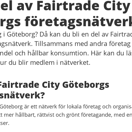
del av Fairtrade City
rgs företagsnätver
g i Göteborg? Då kan du bli en del av Fairtra
agsnätverk. Tillsammans med andra företag
handel och hållbar konsumtion. Här kan du l
ur du blir medlem i nätverket.
Fairtrade City Göteborgs
snätverk?
 Göteborg är ett nätverk för lokala företag och organi
l ett mer hållbart, rättvist och grönt företagande, med e
ser.