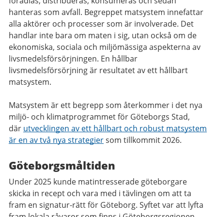
förädlas, distribueras, konsumeras och sedan
hanteras som avfall. Begreppet matsystem innefattar
alla aktörer och processer som är involverade. Det
handlar inte bara om maten i sig, utan också om de
ekonomiska, sociala och miljömässiga aspekterna av
livsmedelsförsörjningen. En hållbar
livsmedelsförsörjning är resultatet av ett hållbart
matsystem.
Matsystem är ett begrepp som återkommer i det nya
miljö- och klimatprogrammet för Göteborgs Stad,
där
utvecklingen av ett hållbart och robust matsystem
är en av två nya strategier
som tillkommit 2026.
Göteborgsmåltiden
Under 2025 kunde matintresserade göteborgare
skicka in recept och vara med i tävlingen om att ta
fram en signatur-rätt för Göteborg. Syftet var att lyfta
fram lokala råvaror som finns i Göteborgsregionen