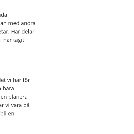
nda
erkan med andra
tar. Här delar
 har tagit
t vi har för
m bara
ven planera
r vi vara på
bli en