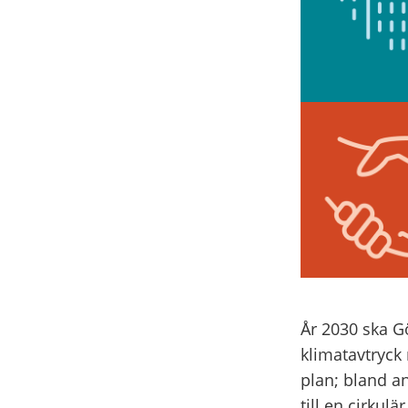
År 2030 ska G
klimatavtryck 
plan; bland a
till en cirkul