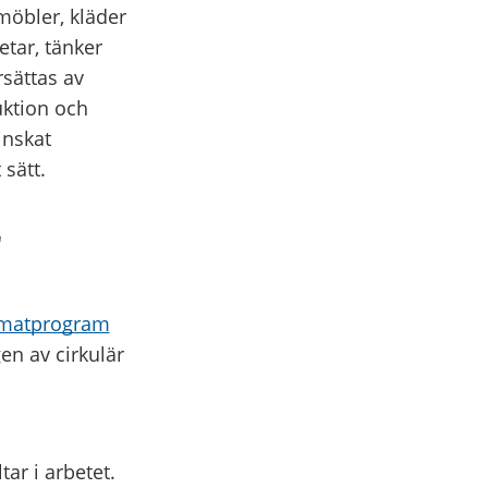
 möbler, kläder
etar, tänker
rsättas av
uktion och
inskat
 sätt.
r
limatprogram
en av cirkulär
ar i arbetet.