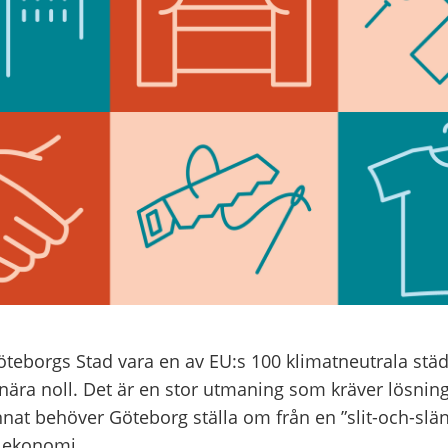
öteborgs Stad vara en av EU:s 100 klimatneutrala stä
nära noll. Det är en stor utmaning som kräver lösning
nnat behöver Göteborg ställa om från en ”slit-och-sl
är ekonomi.