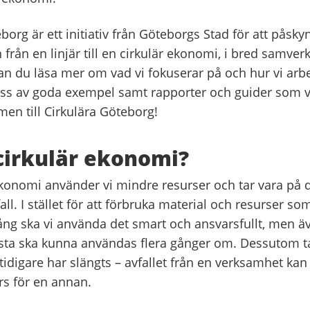
borg är ett initiativ från Göteborgs Stad för att påsky
från en linjär till en cirkulär ekonomi, i bred samv
an du läsa mer om vad vi fokuserar på och hur vi arbe
ss av goda exempel samt rapporter och guider som vi
en till Cirkulära Göteborg!
cirkulär ekonomi?
ekonomi använder vi mindre resurser och tar vara på de
all. I stället för att förbruka material och resurser so
ng ska vi använda det smart och ansvarsfullt, men ä
esta ska kunna användas flera gånger om. Dessutom ta
idigare har slängts – avfallet från en verksamhet kan 
rs för en annan.