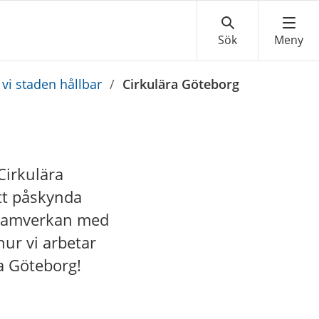
 vi staden hållbar
/
Cirkulära Göteborg
Cirkulära
tt påskynda
d samverkan med
hur vi arbetar
ra Göteborg!