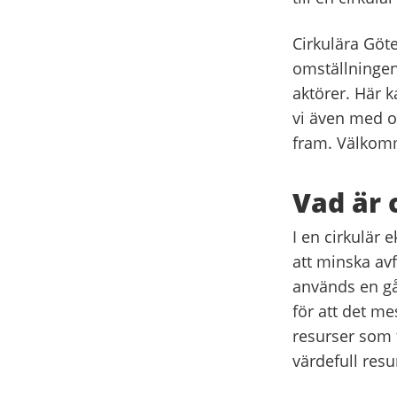
Cirkulära Göte
omställningen 
aktörer. Här k
vi även med o
fram. Välkomm
Vad är 
I en cirkulär 
att minska avf
används en gå
för att det m
resurser som t
värdefull resu