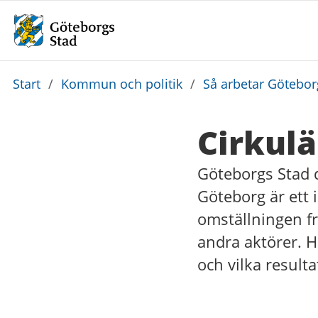
Du
Start
/
Kommun och politik
/
Så arbetar Götebo
är
här:
Cirkul
Göteborgs Stad d
Göteborg är ett 
omställningen fr
andra aktörer. H
och vilka resulta