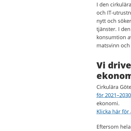
I den cirkulär
och IT-utrustn
nytt och söker
tjänster. I de
konsumtion av 
matsvinn och 
Vi driv
ekonom
Cirkulära Göt
för 2021–2030
ekonomi.
Klicka här för
Eftersom hela 