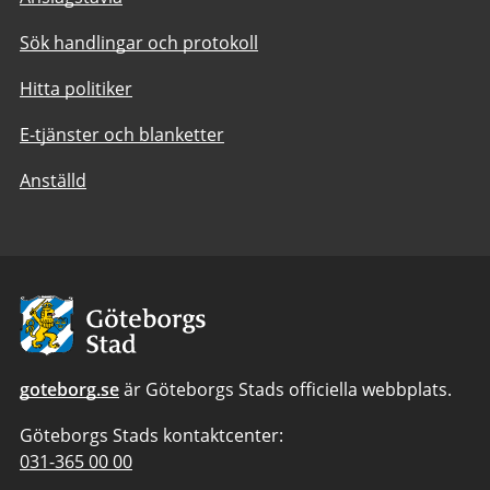
Sök handlingar och protokoll
Hitta politiker
E-tjänster och blanketter
Anställd
Avsändare:
Göteborgs
Stad
goteborg.se
är Göteborgs Stads officiella webbplats.
Göteborgs Stads kontaktcenter:
Telefonnummer
031-365 00 00
till