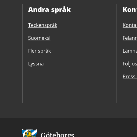
Andra språk
Kon
Teckenspråk
Konta
Suomeksi
Felanm
Fler språk
Lämna
Lyssna
Följ o
Press
Avsändare: