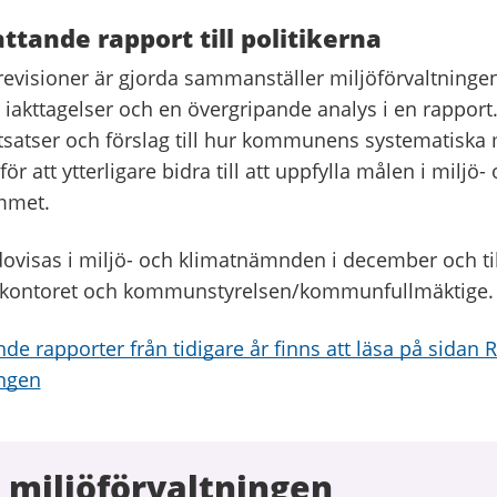
ande rapport till politikerna
örevisioner är gjorda sammanställer miljöförvaltninge
iakttagelser och en övergripande analys i en rapport
utsatser och förslag till hur kommunens systematiska 
ör att ytterligare bidra till att uppfylla målen i miljö-
mmet.
ovisas i miljö- och klimatnämnden i december och til
skontoret och kommunstyrelsen/kommunfullmäktige.
e rapporter från tidigare år finns att läsa på sidan 
ingen
 miljöförvaltningen