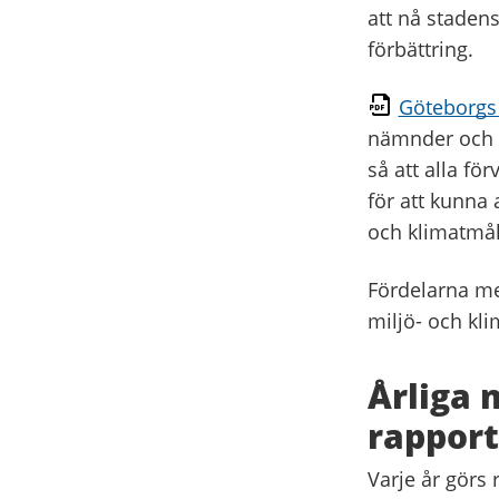
att nå stadens
förbättring.
Göteborgs 
nämnder och bo
så att alla fö
för att kunna 
och klimatmå
Fördelarna m
miljö- och kl
Årliga 
rapport
Varje år görs 