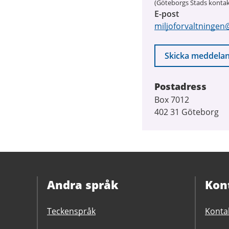
(Göteborgs Stads kontak
E-post
miljoforvaltningen
Skicka meddela
Postadress
Box 7012
402 31 Göteborg
Andra språk
Kon
Teckenspråk
Konta