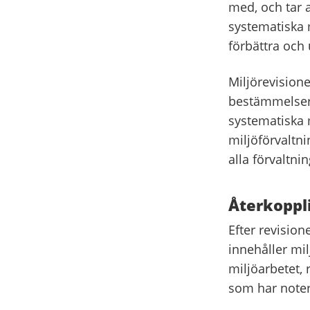
med, och tar a
systematiska m
förbättra och 
Miljörevisione
bestämmelsern
systematiska 
miljöförvaltn
alla förvaltni
Återkoppli
Efter revision
innehåller mi
miljöarbetet,
som har note