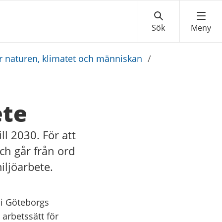
r naturen, klimatet och människan
/
ete
ll 2030. För att
ch går från ord
iljöarbete.
 i Göteborgs
 arbetssätt för