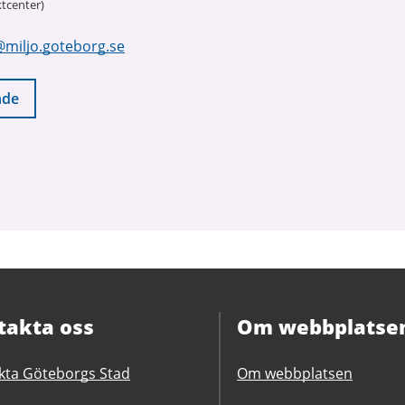
tcenter)
@miljo.goteborg.se
nde
takta oss
Om webbplatse
kta Göteborgs Stad
Om webbplatsen