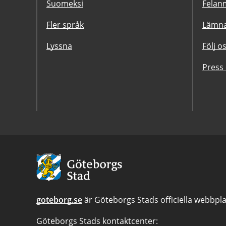
Suomeksi
Felanm
Fler språk
Lämna
Lyssna
Följ o
Press
Avsändare:
Göteborgs
Stad
goteborg.se
är Göteborgs Stads officiella webbpla
Göteborgs Stads kontaktcenter: