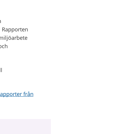
n
. Rapporten
miljöarbete
 och
l
Rapporter från