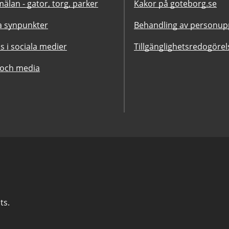
älan - gator, torg, parker
Kakor på goteborg.se
 synpunkter
Behandling av personupp
ss i sociala medier
Tillgänglighetsredogörel
 och media
ts.