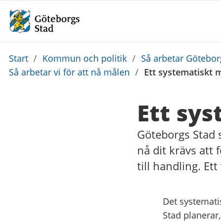
Du
Start
/
Kommun och politik
/
Så arbetar Götebo
är
Så arbetar vi för att nå målen
/
Ett systematiskt 
här:
Ett sys
Göteborgs Stad sk
nå dit krävs att
till handling. Et
Det systematis
Stad planerar,