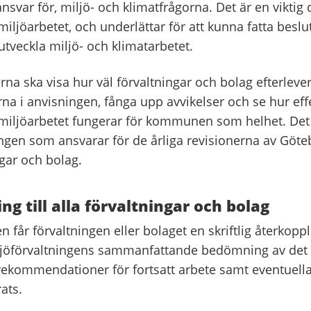
nsvar för, miljö- och klimatfrågorna. Det är en viktig d
iljöarbetet, och underlättar för att kunna fatta beslut
utveckla miljö- och klimatarbetet.
rna ska visa hur väl förvaltningar och bolag efterleve
a i anvisningen, fånga upp avvikelser och se hur effe
miljöarbetet fungerar för kommunen som helhet. Det
ingen som ansvarar för de årliga revisionerna av Göte
ngar och bolag.
ng till alla förvaltningar och bolag
en får förvaltningen eller bolaget en skriftlig återkopp
ljöförvaltningens sammanfattande bedömning av det
 rekommendationer för fortsatt arbete samt eventuella
rats.