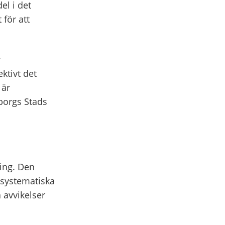
el i det
 för att
r
ktivt det
 är
borgs Stads
ling. Den
 systematiska
 avvikelser