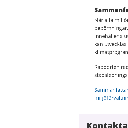
Sammanfatt
När alla milj
bedömningar, 
innehåller sl
kan utvecklas f
klimatprogra
Rapporten red
stadsledning
Sammanfattand
miljöförvaltn
Kontakta