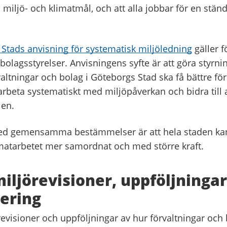
 miljö- och klimatmål, och att alla jobbar för en ständ
Stads anvisning för systematisk miljöledning
gäller f
lagsstyrelser. Anvisningens syfte är att göra styrnin
rvaltningar och bolag i Göteborgs Stad ska få bättre fö
arbeta systematiskt med miljöpåverkan och bidra till a
len.
ed gemensamma bestämmelser är att hela staden kan
imatarbetet mer samordnat och med större kraft.
miljörevisioner, uppföljninga
ering
revisioner och uppföljningar av hur förvaltningar och