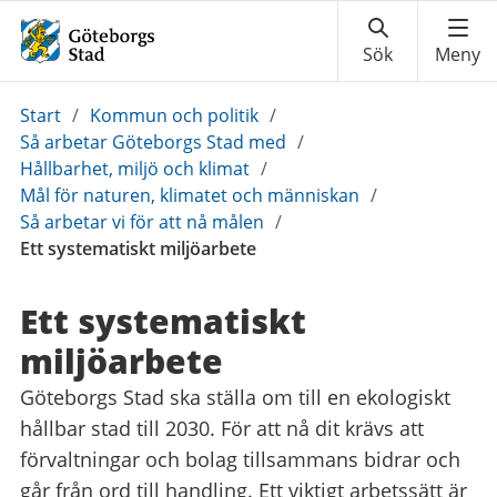
Du
Start
/
Kommun och politik
/
är
Så arbetar Göteborgs Stad med
/
här:
Hållbarhet, miljö och klimat
/
Mål för naturen, klimatet och människan
/
Så arbetar vi för att nå målen
/
Ett systematiskt miljöarbete
Ett systematiskt
miljöarbete
Göteborgs Stad ska ställa om till en ekologiskt
hållbar stad till 2030. För att nå dit krävs att
förvaltningar och bolag tillsammans bidrar och
går från ord till handling. Ett viktigt arbetssätt är