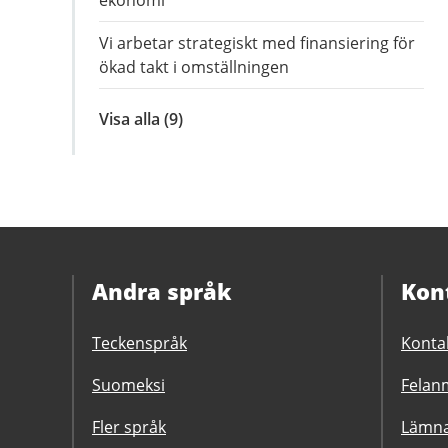
ekonomi
Vi arbetar strategiskt med finansiering för
ökad takt i omställningen
Visa alla
inom
(9)
Nio
strategier
Andra språk
Kon
Teckenspråk
Konta
Suomeksi
Felanm
Fler språk
Lämna