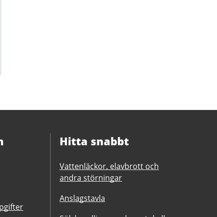
n
Hitta snabbt
Vattenläckor, elavbrott och
andra störningar
Anslagstavla
gifter