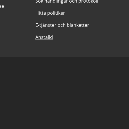
Sök handlingar och protokoll
se
Hitta politiker
E-tjänster och blanketter
Anställd