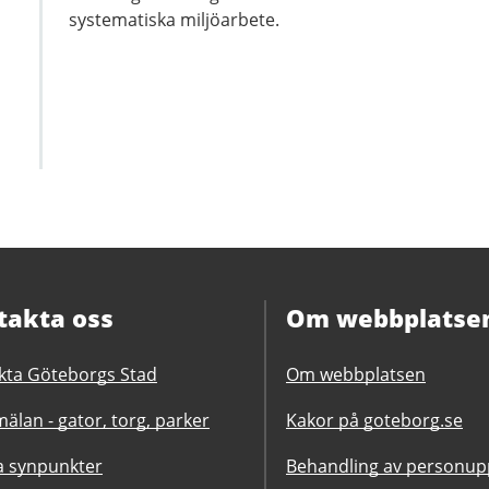
systematiska miljöarbete.
takta oss
Om webbplatse
kta Göteborgs Stad
Om webbplatsen
älan - gator, torg, parker
Kakor på goteborg.se
 synpunkter
Behandling av personupp