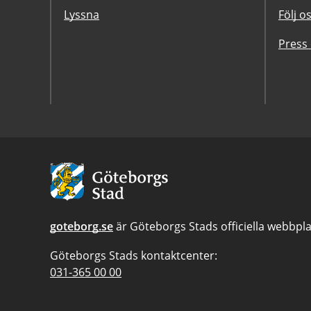
Lyssna
Följ o
Press
Avsändare:
Göteborgs
Stad
goteborg.se
är Göteborgs Stads officiella webbpla
Göteborgs Stads kontaktcenter:
Telefonnummer
031-365 00 00
till
Göteborgs