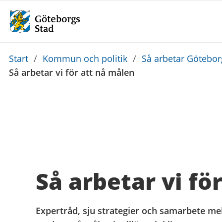
Du
Start
/
Kommun och politik
/
Så arbetar Götebo
är
Så arbetar vi för att nå målen
här:
Så arbetar vi fö
Expertråd, sju strategier och samarbete me