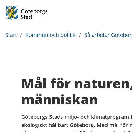
Du
Start
/
Kommun och politik
/
Så arbetar Götebo
är
här:
Mål för naturen
människan
Göteborgs Stads miljö- och klimatprogram f
ekologiskt hållbart Göteborg. Med mål för n