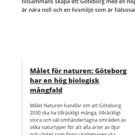
tillsammans skapa ett Göteborg med en hög
är nära noll och en livsmiljö som är hälsos
Målet för naturen: Göteborg
har en hög biologisk
mångfald
Målet Naturen handlar om att Göteborg
2030 ska ha tillräckligt många, tillräckligt
stora och väl omhändertagna områden av
olika naturtyper för att alla arter av djur
och växter som finns i kommunen ska