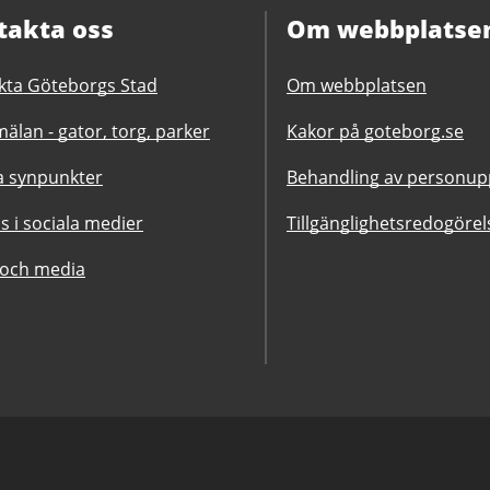
takta oss
Om webbplatse
kta Göteborgs Stad
Om webbplatsen
älan - gator, torg, parker
Kakor på goteborg.se
 synpunkter
Behandling av personupp
ss i sociala medier
Tillgänglighetsredogörel
 och media