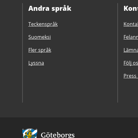
Andra språk
Kon
Teckenspråk
Konta
Suomeksi
Felanm
Fler språk
Lämna
Lyssna
Följ o
Press
Avsändare: