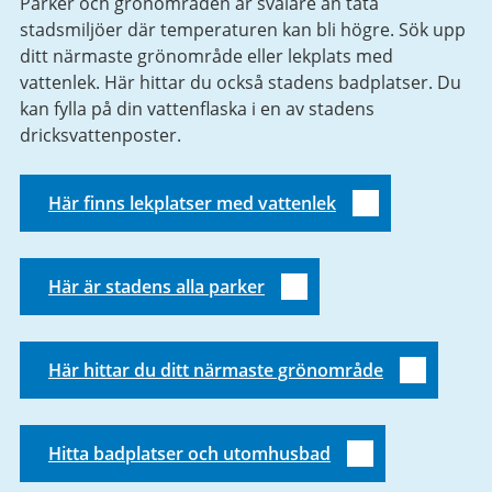
Parker och grönområden är svalare än täta
stadsmiljöer där temperaturen kan bli högre. Sök upp
ditt närmaste grönområde eller lekplats med
vattenlek. Här hittar du också stadens badplatser. Du
kan fylla på din vattenflaska i en av stadens
dricksvattenposter.
Här finns lekplatser med vattenlek
Här är stadens alla parker
Här hittar du ditt närmaste grönområde
Hitta badplatser och utomhusbad