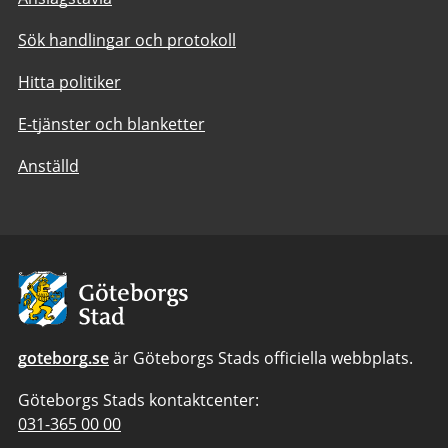
Sök handlingar och protokoll
Hitta politiker
E-tjänster och blanketter
Anställd
Avsändare:
Göteborgs
Stad
goteborg.se
är Göteborgs Stads officiella webbplats.
Göteborgs Stads kontaktcenter:
Telefonnummer
031-365 00 00
till