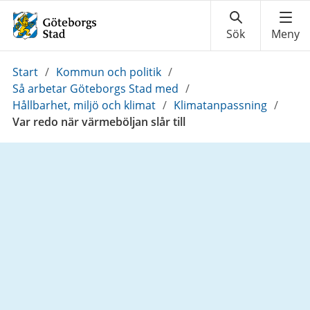
Du
Start
/
Kommun och politik
/
är
Så arbetar Göteborgs Stad med
/
här:
Hållbarhet, miljö och klimat
/
Klimatanpassning
/
Var redo när värmeböljan slår till